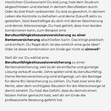
Herzlichen Glückwunsch! Du bist jung, hast dein Studium
abgeschlossen und startest in deinem Berufsleben durch.
Oder du bist frisch verbeamtet. Du bist es gewohnt, in deinem
Leben die Kontrolle zu behalten und deine Zukunft aktiv zu
gestalten. Jetzt beschäftigst du dich mit deiner Absicherung
und deiner Altersvorsorge. Du hast gehört, dass man beides
kombinieren kann, zum Beispiel eine
Berufsunfähigkeitszusatzversicherung zu einer
Rentenversicherung
abschließen kann. Das klingt praktisch
und einfach. Du fragst dich: Ist das wirklich eine gute Idee?
Oder ist diese Kombination am Ende gar nicht so
sinnvoll
?
Stell dir vor: Du wählst eine
Berufsunfähigkeitszusatzversicherung
zu einer
Rentenversicherung, weil es dir als einfache und günstige
Lösung verkauft wurde. Jahre später wirst du berufsunfähig.
Deine Rentenversicherung wird stillgelegt, um die Beiträge
für deine BU-Versicherung zu zahlen. Du hast zwar eine BU-
Rente, aber dein wichtigster Baustein für die Altersvorsorge ist
damit zerstört. Du hast das Gefühl, dass du damals einen
fatalen Fehler gemacht hast, weil dir am Ende die
professionelle Beratung gefehlt hat.