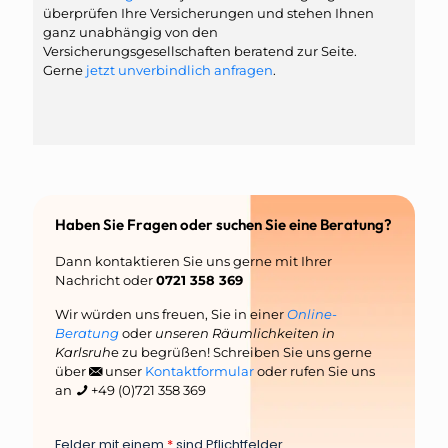
überprüfen Ihre Versicherungen und stehen Ihnen
ganz unabhängig von den
Versicherungsgesellschaften beratend zur Seite.
Gerne
jetzt unverbindlich anfragen
.
Haben Sie Fragen oder suchen Sie eine Beratung?
Dann kontaktieren Sie uns gerne mit Ihrer
Nachricht oder
0721 358 369
Wir würden uns freuen, Sie in einer
Online-
Beratung
oder
unseren Räumlichkeiten in
Karlsruh
e zu begrüßen! Schreiben Sie uns gerne
über
unser
Kontaktformular
oder rufen Sie uns
an
+49 (0)721 358 369
Felder mit einem
*
sind Pflichtfelder