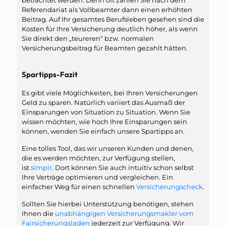
betrachtet werden. Denn oft zahlen Sie nach dem
Referendariat als Vollbeamter dann einen erhöhten
Beitrag. Auf Ihr gesamtes Berufsleben gesehen sind die
Kosten für Ihre Versicherung deutlich höher, als wenn
Sie direkt den „teureren“ bzw. normalen
Versicherungsbeitrag für Beamten gezahlt hätten.
Spartipps-Fazit
Es gibt viele Möglichkeiten, bei Ihren Versicherungen
Geld zu sparen. Natürlich variiert das Ausmaß der
Einsparungen von Situation zu Situation. Wenn Sie
wissen möchten, wie hoch Ihre Einsparungen sein
können, wenden Sie einfach unsere Spartipps an.
Eine tolles Tool, das wir unseren Kunden und denen,
die es werden möchten, zur Verfügung stellen,
ist
simplr
. Dort können Sie auch intuitiv schon selbst
Ihre Verträge optimieren und vergleichen. Ein
einfacher Weg für einen schnellen
Versicherungscheck
.
Sollten Sie hierbei Unterstützung benötigen, stehen
Ihnen die
unabhängigen Versicherungsmakler vom
Fairsicherungsladen
jederzeit zur Verfügung. Wir