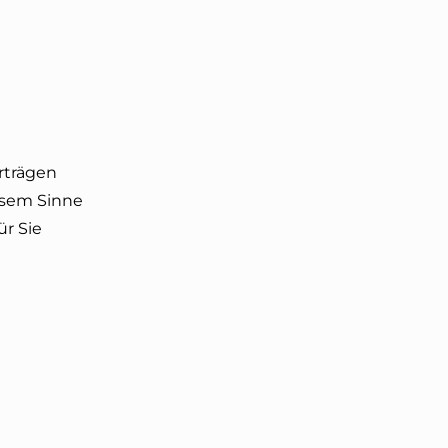
rträgen
iesem Sinne
ür Sie