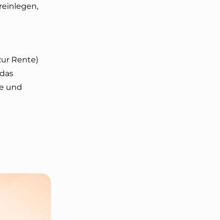
reinlegen,
zur Rente)
 das
ge und