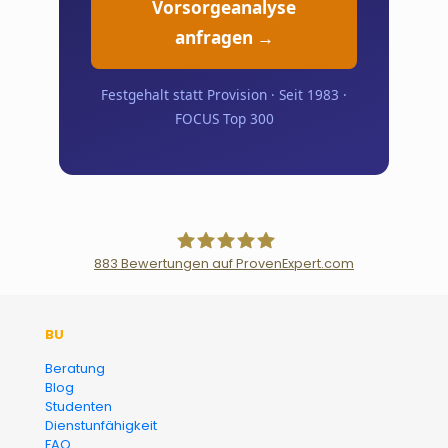
Vorsorgeanalyse
anfragen →
Festgehalt statt Provision · Seit 1983 ·
FOCUS Top 300
883
Bewertungen auf ProvenExpert.com
Der Fairsicherungsladen GmbH
BU
Versicherungsmakler und
Beratung
Blog
Finanzberater Karlsruhe
Studenten
Dienstunfähigkeit
FAQ