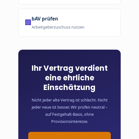
bAV prüfen
🏢
Arbeitgeberzuschuss nutzen
Ihr Vertrag verdient
eine ehrliche
Einschätzung
Nicht jeder alte Vertrag ist schlecht. Nicht
jeder neue ist besser. Wir prüfen neutral –
auf Festgehalt-Basis, ohne
Provisionsinteresse.