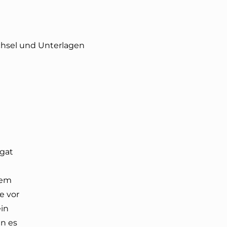
hsel und Unterlagen
agat
nem
e vor
ein
n es