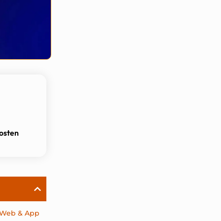
osten
 Web & App