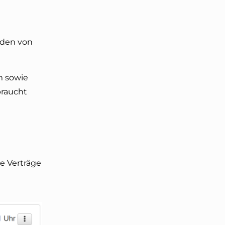
aden von
m sowie
braucht
ie Verträge