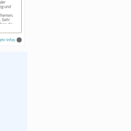
nte Beratung; der
te Mitarbeiter hat
chritt des
ut und verständlich
nd stand bei
immer mit Rat und
.
hr Infos