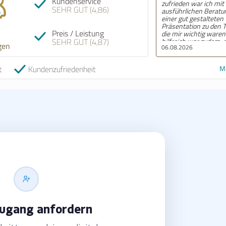
Kundenservice
zufrieden war ich mit der
und kompete
SEHR GUT (4,86)
ausführlichen Beratung und
mir zugeteil
einer gut gestalteten
über jeden S
Präsentation zu den Themen,
Vorgehens g
Preis / Leistung
die mir wichtig waren. Sehr
aufgeklärt u
SEHR GUT (4,87)
hilfreich war zudem, dass die
Rückfragen 
gen
06.08.2026
04.08.2026
Anträge vom Team ausgefüllt
Tat zur Seite
wurden, so dass nur noch das
Durchlesen und Unterschreiben
t
Kundenzufriedenheit
Me
meinerseits erforderlich war.
Vielen Dank für die Hilfe!