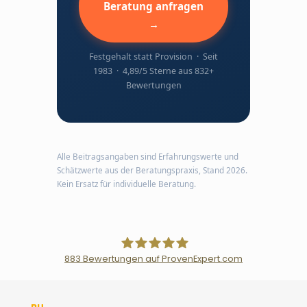
Beratung anfragen
→
Festgehalt statt Provision · Seit
1983 · 4,89/5 Sterne aus 832+
Bewertungen
Alle Beitragsangaben sind Erfahrungswerte und
Schätzwerte aus der Beratungspraxis, Stand 2026.
Kein Ersatz für individuelle Beratung.
883
Bewertungen auf ProvenExpert.com
Der Fairsicherungsladen GmbH