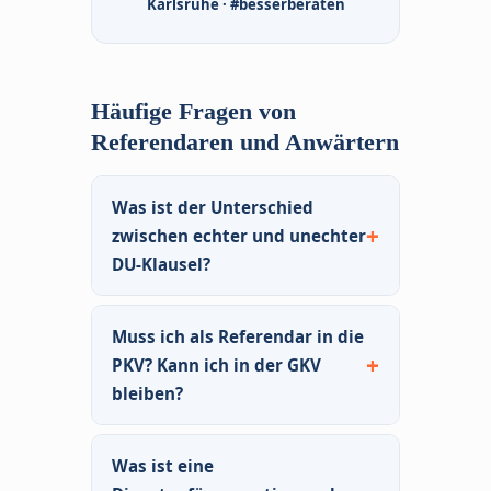
Karlsruhe · #besserberaten
Häufige Fragen von
Referendaren und Anwärtern
Was ist der Unterschied
zwischen echter und unechter
DU-Klausel?
Echte DU-Klausel:
Der
Muss ich als Referendar in die
Versicherer zahlt, sobald Ihr
PKV? Kann ich in der GKV
Dienstherr Sie offiziell für
bleiben?
dienstunfähig erklärt und in
den Ruhestand versetzt – ohne
Sie müssen nicht. Als
eigene Prüfung, ohne
Was ist eine
Referendar können Sie sich