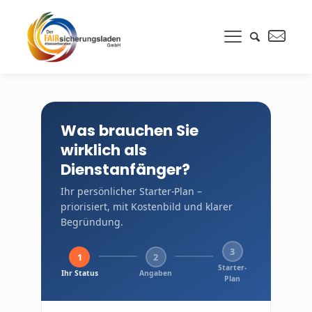
Was brauchen Sie
wirklich als
Dienstanfänger?
Ihr persönlicher Starter-Plan –
priorisiert, mit Kostenbild und klarer
Begründung.
3
1
2
Starter-
Ihr Status
Angaben
Plan