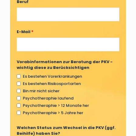
Beruf
E-Mail
*
Vorabinformationen zur Beratung der PKV -
wichtig diese zu Berücksichtigen
Es bestehen Vorerkrankungen
Es bestehen Risikosportarten
Bin mir nicht sicher
Psychotheraphie laufend
Psychotheraphie > 12 Monate her
Psychotheraphie > 5 Jahre her
Welchen Status zum Wechsel in die PKV (ggf.
Beihilfe) haben Sie?