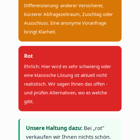
Differenzierung: anderer Versicherer,
kürzerer Abfragezeitraum, Zuschlag oder
Ausschluss. Eine anonyme Voranfrage
bringt Klarheit.
Rot
Ehrlich: Hier wird es sehr schwierig oder
eine klassische Lösung ist aktuell nicht
realistisch. Wir sagen Ihnen das offen -
und prüfen Alternativen, wo es welche
gibt.
Unsere Haltung dazu:
Bei „rot"
verkaufen wir Ihnen nichts schön.