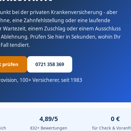
unkt bei der privaten Krankenversicherung - aber
ähne, eine Zahnfehlstellung oder eine laufende
er Wartezeit, einem Zuschlag oder einem Ausschluss
Ablehnung. Prüfen Sie hier in Sekunden, wohin Ihr
Fall tendiert.
t prüfen
0721 358 369
rovision, 100+ Versicherer, seit 1983
4,89/5
0 €
ich
832+ Bewertungen
für Check & Voranf