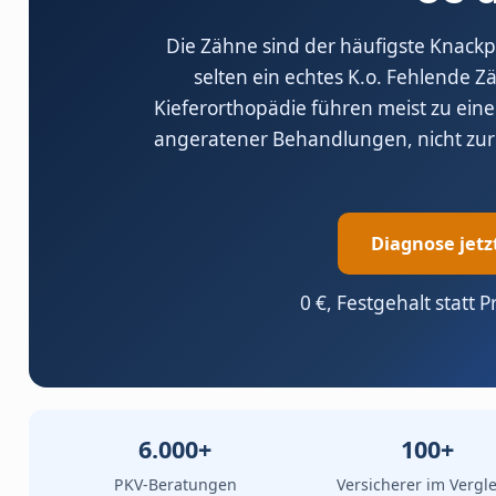
Die Zähne sind der häufigste Knackp
selten ein echtes K.o. Fehlende Z
Kieferorthopädie führen meist zu ein
angeratener Behandlungen, nicht zur 
Diagnose jetz
0 €, Festgehalt statt P
6.000+
100+
PKV-Beratungen
Versicherer im Vergle