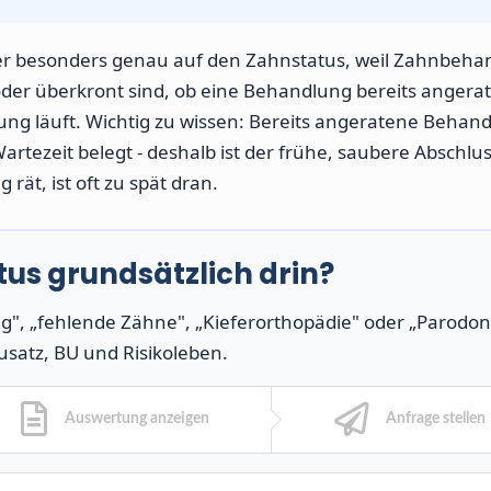
üfer besonders genau auf den Zahnstatus, weil Zahnbeh
 oder überkront sind, ob eine Behandlung bereits angera
lung läuft. Wichtig zu wissen: Bereits angeratene Behan
rtezeit belegt - deshalb ist der frühe, saubere Abschlus
rät, ist oft zu spät dran.
tus grundsätzlich drin?
g", „fehlende Zähne", „Kieferorthopädie" oder „Parodonti
usatz, BU und Risikoleben.
Auswertung anzeigen
Anfrage stellen