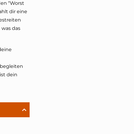
 den “Worst
hlt dir eine
estreiten
l was das
deine
 begleiten
ist dein