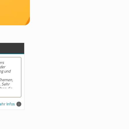
r freundliche
Beratung; der
tarbeiter hat
tt des
nd verständlich
tand bei
r mit Rat und
hr Infos