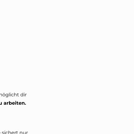
tzt der
t? Ja, jetzt
nkt!
ne
s bei deiner
ders
möglicht dir
u arbeiten.
 sichert nur