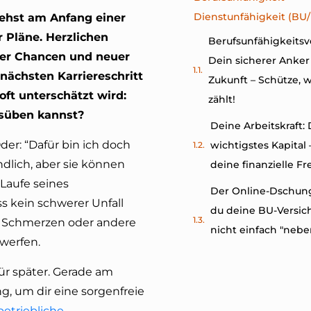
Dienstunfähigkeit (BU
tehst am Anfang einer
r Pläne. Herzlichen
Berufsunfähigkeitsv
ller Chancen und neuer
Dein sicherer Anker 
nächsten Karriereschritt
Zukunft – Schütze, w
oft unterschätzt wird:
zählt!
usüben kannst?
Deine Arbeitskraft:
Oder: “Dafür bin ich doch
wichtigstes Kapital
dlich, aber sie können
deine finanzielle Fr
 Laufe seines
Der Online-Dschun
s kein schwerer Unfall
du deine BU-Versic
e Schmerzen oder andere
nicht einfach "nebe
 werfen.
abschließen solltest
für später. Gerade am
Dein Weg zu uns: 
g, um dir eine sorgenfreie
dir leichter, schnell
betriebliche