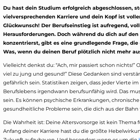
Du hast dein Studium erfolgreich abgeschlossen, s
vielversprechenden Karriere und dein Kopf ist volle
Glückwunsch! Der Berufseinstieg ist aufregend, vo
Herausforderungen. Doch während du dich auf den 
konzentrierst, gibt es eine grundlegende Frage, die 
Was, wenn du deinen Beruf plötzlich nicht mehr a
Vielleicht denkst du: “Ach, mir passiert schon nichts!” 
viel zu jung und gesund!” Diese Gedanken sind verstän
gefährlich sein. Statistiken zeigen, dass jeder Vierte im
Berufslebens irgendwann berufsunfähig wird. Das mus
sein. Es können psychische Erkrankungen, chronisch
gesundheitliche Probleme sein, die dich aus der Bahn
Die Wahrheit ist: Deine Altersvorsorge ist kein Thema 
Anfang deiner Karriere hast du die größte Hebelwirkun
Zukunft aufzubauen. Und besonders wenn es um die