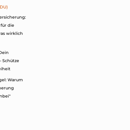
/DU)
ersicherung:
für die
as wirklich
 Dein
 – Schütze
eiheit
gel: Warum
herung
nbei"
Warum wir
er, besser