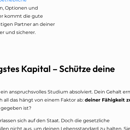
und sicherer helfen
en, Optionen und
Du fragst dich, ob je
ier kommt die gute
richtige Zeitpunkt is
htigen Partner an deiner
ist der beste Zeitpu
er und sicherer.
Dein Beruf und dei
Gesundheit: Was un
BU-Beratung beson
wichtig ist
gstes Kapital – Schütze deine
t ein anspruchsvolles Studium absolviert. Dein Gehalt er
h all das hängt von einem Faktor ab:
deiner Fähigkeit z
 gegeben ist?
rlassen sich auf den Staat. Doch die gesetzliche
en nicht aus, um deinen Lebensstandard zu halten. Sie