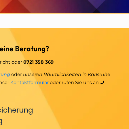
 eine Beratung?
richt oder
0721 358 369
tung
oder
unseren Räumlichkeiten in Karlsruh
e
nser
Kontaktformular
oder rufen Sie uns an
sicherung-
g