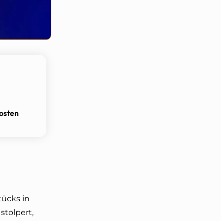
osten
tücks in
stolpert,