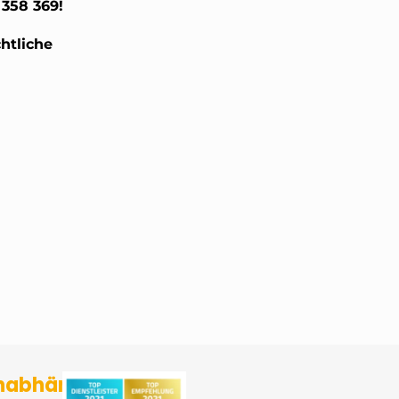
 358 369!
htliche
sicherungsmakler und Finanzberater Karlsruhe
nabhängig