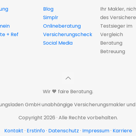
ung
Blog
Ihr Makler, nic
Simplr
des Versichere
mein
Onlineberatung
Testsieger im
e + Ref
Versicherungscheck
Vergleich
Social Media
Beratung
Betreuung
Wir 🧡 faire Beratung.
rungsladen GmbH unabhängige Versicherungsmakler und
Copyright 2026 · Alle Rechte vorbehalten.
Kontakt
·
Erstinfo
·
Datenschutz
·
Impressum
·
Karriere