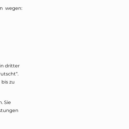
gen wegen:
n dritter
rutscht“.
bis zu
. Sie
istungen