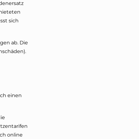
adenersatz
rmieteten
sst sich
gen ab. Die
hschäden).
ch einen
ie
tzentarifen
ch online