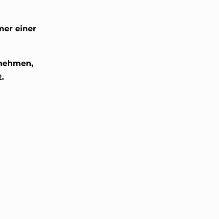
mer einer
rnehmen,
.