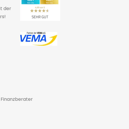
ht der
rs!
 Finanzberater