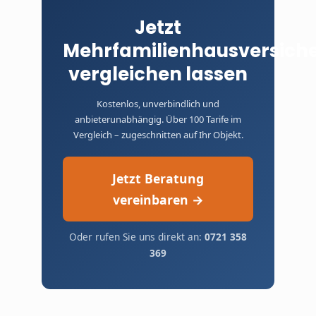
im Versicherungsbeitrag enthalten ist – der
Jetzt
Preis ist also für Sie derselbe wie beim
Direktabschluss.
Mehrfamilienhausversich
vergleichen lassen
Kostenlos, unverbindlich und
anbieterunabhängig. Über 100 Tarife im
Vergleich – zugeschnitten auf Ihr Objekt.
Jetzt Beratung
vereinbaren →
Oder rufen Sie uns direkt an:
0721 358
369