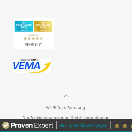
Wir 🧡 faire Beratung.
Der Fairsicherungsladen GmbH unabhängige
Versicherungsmakler und Finanzberater
883 Kundenbewertungen