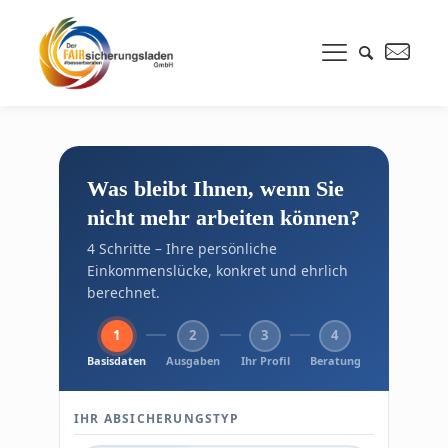
Was bleibt Ihnen, wenn Sie
nicht mehr arbeiten können?
4 Schritte – Ihre persönliche
Einkommenslücke, konkret und ehrlich
berechnet.
1
2
3
4
Basisdaten
Ausgaben
Ihr Profil
Beratung
IHR ABSICHERUNGSTYP