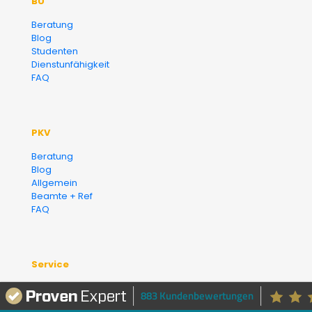
BU
Versicherungsmakler und
Beratung
Blog
Finanzberater Karlsruhe
Studenten
Dienstunfähigkeit
FAQ
PKV
Beratung
Blog
Allgemein
Beamte + Ref
FAQ
Service
Blog
883 Kundenbewertungen
Simplr