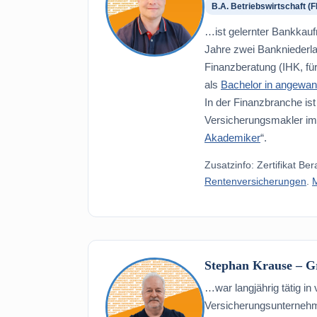
B.A. Betriebswirtschaft (F
…ist gelernter Bankkauf
Jahre zwei Bankniederl
Finanzberatung (IHK, fü
als
Bachelor in angewand
In der Finanzbranche ist 
Versicherungsmakler im
Akademiker
“.
Zusatzinfo: Zertifikat B
Rentenversicherungen
.
Stephan Krause – G
…war langjährig tätig i
Versicherungsunternehm