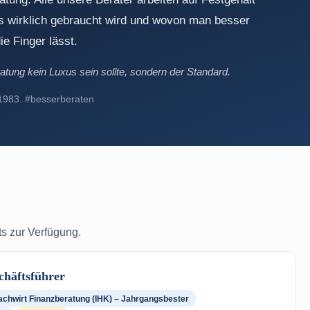
as wirklich gebraucht wird und wovon man besser
ie Finger lässt.
atung kein Luxus sein sollte, sondern der Standard.
 1983. #besserberaten
s zur Verfügung.
chäftsführer
achwirt Finanzberatung (IHK) – Jahrgangsbester