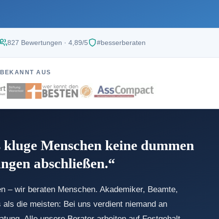
827 Bewertungen · 4,89/5
#besserberaten
BEKANNT AUS
ss kluge Menschen keine dummen
ngen abschließen.“
en – wir beraten Menschen. Akademiker, Beamte,
 als die meisten: Bei uns verdient niemand an
tung. Alle unsere Berater arbeiten auf Festgehalt