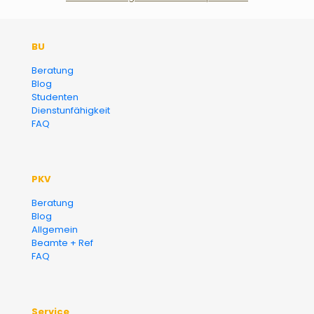
Der Fairsicherungsladen GmbH
BU
Versicherungsmakler und
Beratung
Blog
Finanzberater Karlsruhe
Studenten
Dienstunfähigkeit
FAQ
PKV
Beratung
Blog
Allgemein
Beamte + Ref
FAQ
Service