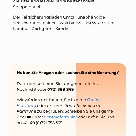
die älter sind als drei Jahre besteht meist
Sparpotential.
Der Fairsicherungsladen GmbH unabhängige
Versicherungsmakler – Waldstr. 65 – 76133 Karlsruhe –
Landau – Jockgrim – Kandel
Haben Sie Fragen oder suchen Sie eine Beratung?
Dann kontaktieren Sie uns gerne mit Ihrer
Nachricht oder
0721 358 369
Wir würden uns freuen, Sie in einer
Online-
Beratung
oder
unseren Räumlichkeiten in
Karlsruh
e zu begrüßen! Schreiben Sie uns gerne
über
unser
Kontaktformular
oder rufen Sie uns
an
+49 (0)721 358 369