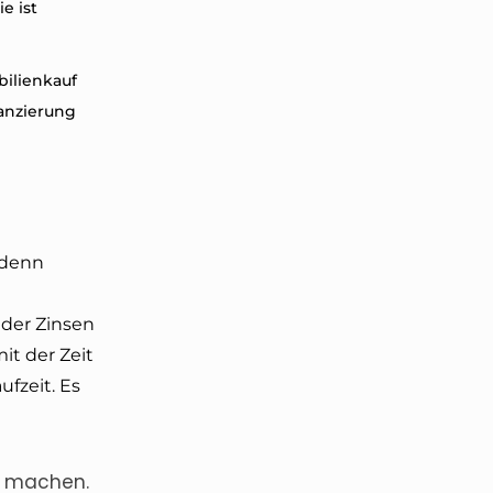
e ist
ilienkauf
anzierung
, denn
 der Zinsen
it der Zeit
ufzeit. Es
ie machen.