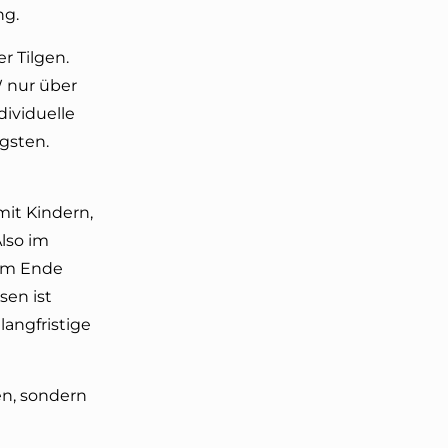
ng.
r Tilgen.
W nur über
ividuelle
gsten.
mit Kindern,
Also im
 am Ende
sen ist
langfristige
en, sondern