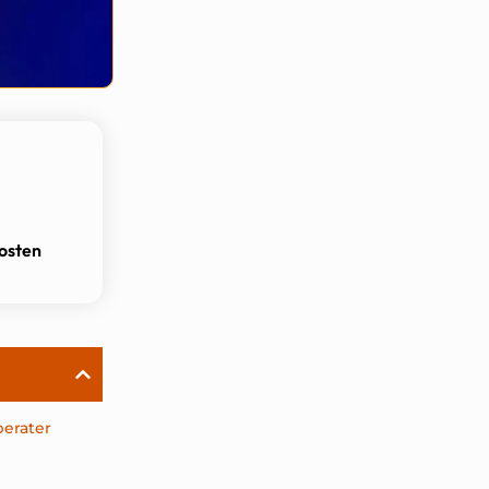
osten
erater