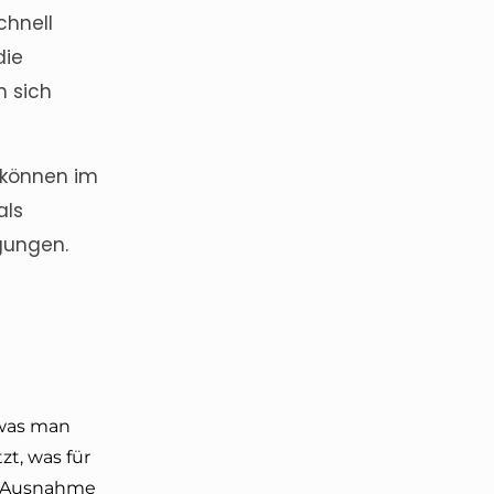
chnell
die
n sich
r können im
als
igungen.
was man
zt, was für
r (Ausnahme