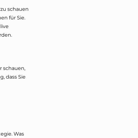
erzu schauen
n für Sie.
live
rden.
r schauen,
g, dass Sie
tegie. Was