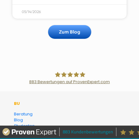
05/14/2026
Zum Blog
883
Bewertungen auf ProvenExpert.com
Der Fairsicherungsladen GmbH
BU
Versicherungsmakler und
Beratung
Blog
Finanzberater Karlsruhe
Studenten
883 Kundenbewertungen
Dienstunfähigkeit
FAQ