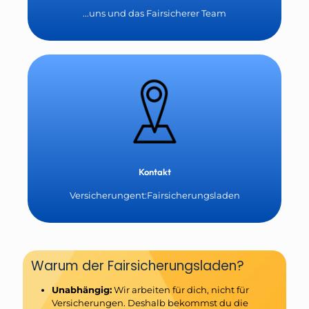
...uns und das Fairsicherer Team
Kontakt
Versicherungent:Fairsicherungsladen
Warum der Fairsicherungsladen?
Unabhängig:
Wir arbeiten für dich, nicht für
Versicherungen. Deshalb bekommst du die