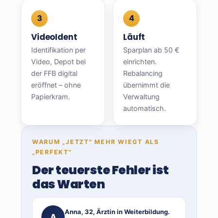
VideoIdent
Läuft
Identifikation per
Sparplan ab 50 €
Video, Depot bei
einrichten.
der FFB digital
Rebalancing
eröffnet – ohne
übernimmt die
Papierkram.
Verwaltung
automatisch.
WARUM „JETZT" MEHR WIEGT ALS
„PERFEKT"
Der teuerste Fehler ist
das Warten
Anna, 32, Ärztin in Weiterbildung.
A