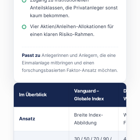
Anteilsklassen, die Privatanleger sonst
kaum bekommen.
Vier Aktien/Anleihen-Allokationen für
einen klaren Risiko-Rahmen.
Passt zu
Anlegerinnen und Anlegern, die eine
Einmalanlage mitbringen und einen
forschungsbasierten Faktor-Ansatz möchten.
Vanguard –
Dimensi
Im Überblick
Globale Index
Wealth
Breite Index-
Wissens
Ansatz
Abbildung
Faktor
30 / 50 / 70 / 90 /
40/60 ·