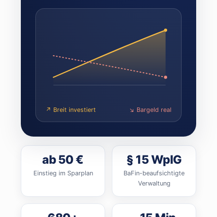
↗ Breit investiert
↘ Bargeld real
ab 50 €
§ 15 WpIG
Einstieg im Sparplan
BaFin-beaufsichtigte
Verwaltung