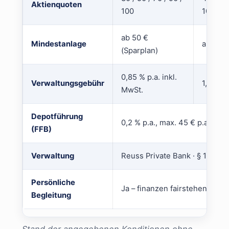
Aktienquoten
100
100/0
ab 50 €
Mindestanlage
ab 1.00
(Sparplan)
0,85 % p.a. inkl.
Verwaltungsgebühr
1,00 % 
MwSt.
Depotführung
0,2 % p.a., max. 45 € p.a.
(FFB)
Verwaltung
Reuss Private Bank · § 15 WpI
Persönliche
Ja – finanzen fairstehen, Kar
Begleitung