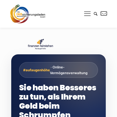
· Online-
#aufaugenhöhe
Vermögensverwaltung
Sie haben Besseres
zu tun, als Ihrem
Geld beim
Schrumpfen