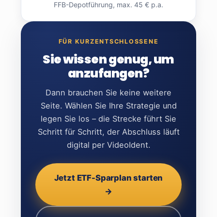
FFB-Depotführung, max. 45 € p.a.
FÜR KURZENTSCHLOSSENE
Sie wissen genug, um
anzufangen?
Dann brauchen Sie keine weitere
Seite. Wählen Sie Ihre Strategie und
legen Sie los – die Strecke führt Sie
Schritt für Schritt, der Abschluss läuft
digital per VideoIdent.
Jetzt ETF-Sparplan starten
→