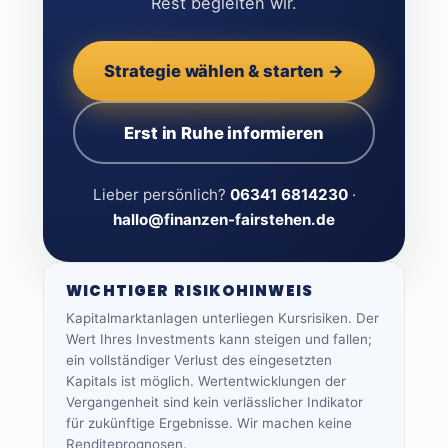
Rest begleiten wir.
Strategie wählen & starten →
Erst in Ruhe informieren
Lieber persönlich?
06341 6814230
·
hallo@finanzen-fairstehen.de
WICHTIGER RISIKOHINWEIS
Kapitalmarktanlagen unterliegen Kursrisiken. Der
Wert Ihres Investments kann steigen und fallen;
ein vollständiger Verlust des eingesetzten
Kapitals ist möglich. Wertentwicklungen der
Vergangenheit sind kein verlässlicher Indikator
für zukünftige Ergebnisse. Wir machen keine
Renditeprognosen.