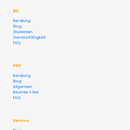
Der Fairsicherungsladen GmbH
BU
Versicherungsmakler und
Beratung
Blog
Finanzberater Karlsruhe
Studenten
Dienstunfähigkeit
FAQ
PKV
Beratung
Blog
Allgemein
Beamte + Ref
FAQ
Service