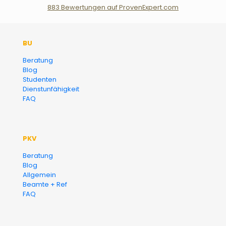
883
Bewertungen auf ProvenExpert.com
Der Fairsicherungsladen GmbH
BU
Versicherungsmakler und
Beratung
Blog
Finanzberater Karlsruhe
Studenten
Dienstunfähigkeit
FAQ
PKV
Beratung
Blog
Allgemein
Beamte + Ref
FAQ