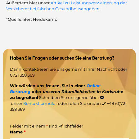
Außerdem hier unser
Artikel zu Leistungsverweigerung der
Versicherer bei falschen Gesundheitsangaben
.
*Quelle: Bert Heidekamp
Haben Sie Fragen oder suchen Sie eine Beratung?
Dann kontaktieren Sie uns gerne mit Ihrer Nachricht oder
0721 358 369
Wir würden uns freuen, Sie in einer
Online-
Beratung
oder
unseren Räumlichkeiten in Karlsruh
e
zu begrüßen!
Schreiben Sie uns gerne über
unser
Kontaktformular
oder rufen Sie uns an
+49 (0)721
358 369
Felder mit einem
*
sind Pflichtfelder
Name
*