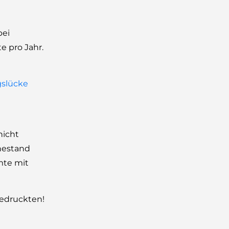
bei
e pro Jahr.
gslücke
nicht
hestand
mte mit
gedruckten!