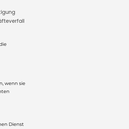
htigung
fteverfall
die
n, wenn sie
hten
nen Dienst