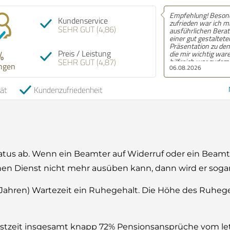
Empfehlung! Sehr f
Kundenservice
und kompetente Ber
SEHR GUT (4,86)
mir zugeteilte Mitar
über jeden Schritt d
Vorgehens gut und 
%
Preis / Leistung
aufgeklärt und stan
SEHR GUT (4,87)
Rückfragen immer m
ngen
04.08.2026
Tat zur Seite.
tät
Kundenzufriedenheit
tus ab. Wenn ein Beamter auf Widerruf oder ein Beamt
inen Dienst nicht mehr ausüben kann, dann wird er sogar
Jahren) Wartezeit ein Ruhegehalt. Die Höhe des Ruhege
nstzeit insgesamt knapp 72% Pensionsansprüche vom le