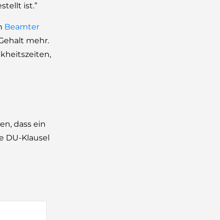
ellt ist.”
in
Beamter
 Gehalt mehr.
kheitszeiten,
en, dass ein
 DU-Klausel