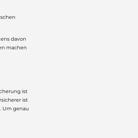
ischen
tens davon
rgen machen
icherung ist
sicherer ist
n. Um genau