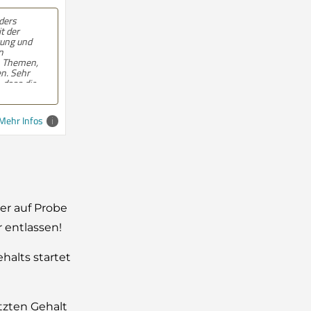
reundliche
atung; der
beiter hat
es
verständlich
d bei
it Rat und
Mehr Infos
er auf Probe
 entlassen!
halts startet
tzten Gehalt