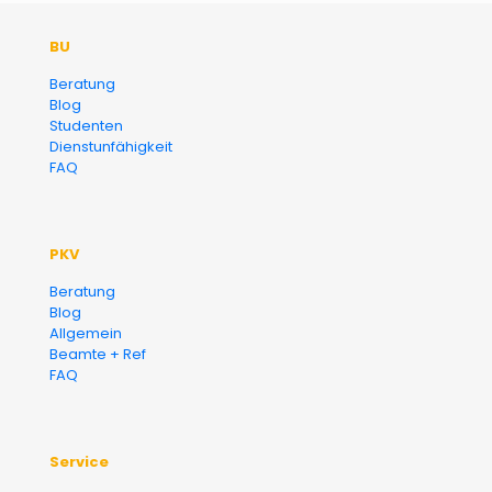
Der Fairsicherungsladen GmbH
BU
Versicherungsmakler und
Beratung
Blog
Finanzberater Karlsruhe
Studenten
Dienstunfähigkeit
FAQ
PKV
Beratung
Blog
Allgemein
Beamte + Ref
FAQ
Service