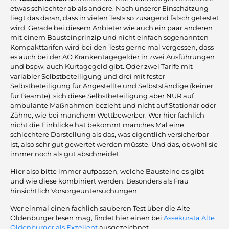
etwas schlechter ab als andere. Nach unserer Einschätzung
liegt das daran, dass in vielen Tests so zusagend falsch getestet
wird. Gerade bei diesem Anbieter wie auch ein paar anderen
mit einem Bausteinprinzip und nicht einfach sogenannten
Kompakttarifen wird bei den Tests gerne mal vergessen, dass
es auch bei der AO Krankentagegelder in zwei Ausführungen
und bspw. auch Kurtagegeld gibt. Oder zwei Tarife mit
variabler Selbstbeteiligung und drei mit fester
Selbstbeteiligung für Angestellte und Selbstständige (keiner
für Beamte), sich diese Selbstbeteiligung aber NUR auf
ambulante Maßnahmen bezieht und nicht auf Stationär oder
Zähne, wie bei manchem Wettbewerber. Wer hier fachlich
nicht die Einblicke hat bekommt manches Mal eine
schlechtere Darstellung als das, was eigentlich versicherbar
ist, also sehr gut gewertet werden müsste. Und das, obwohl sie
immer noch als gut abschneidet.
Hier also bitte immer aufpassen, welche Bausteine es gibt
und wie diese kombiniert werden. Besonders als Frau
hinsichtlich Vorsorgeuntersuchungen.
Wer einmal einen fachlich sauberen Test über die Alte
Oldenburger lesen mag, findet hier einen bei
Assekurata Alte
Oldenburger als Exzellent
ausgezeichnet.