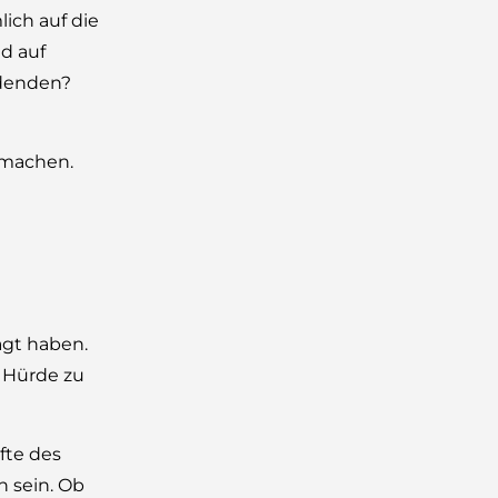
ich auf die
d auf
idenden?
smachen.
agt haben.
e Hürde zu
fte des
 sein. Ob