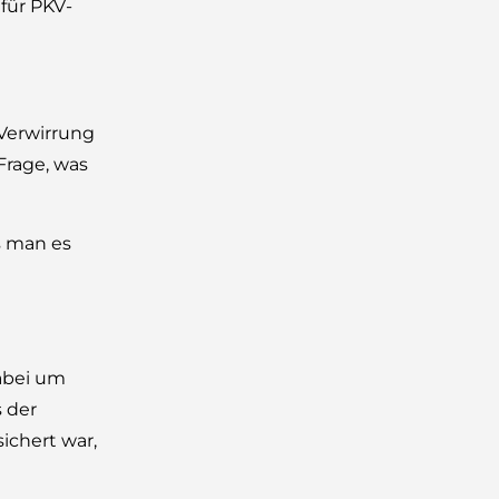
für PKV-
 Verwirrung
Frage, was
s man es
dabei um
 der
ichert war,