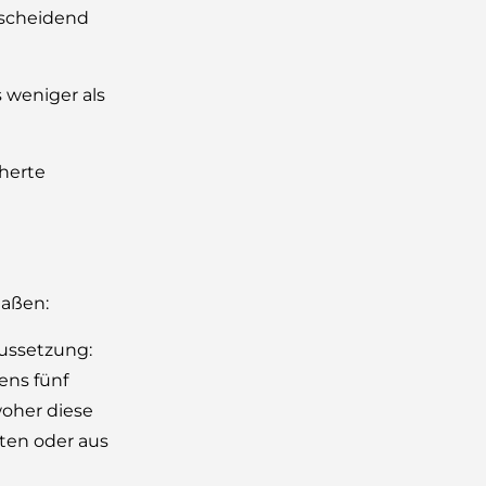
ntscheidend
 weniger als
cherte
maßen:
ussetzung:
ens fünf
woher diese
iten oder aus