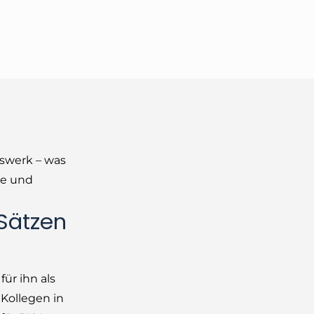
gswerk – was
te und
 Sätzen
ür ihn als
 Kollegen in