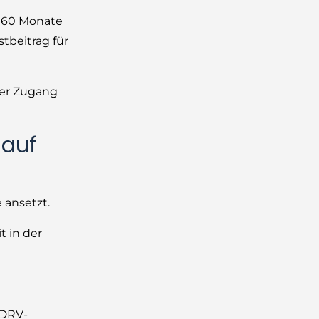
i 60 Monate
tbeitrag für
ter Zugang
 auf
 ansetzt.
t in der
 DRV-