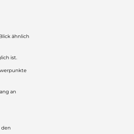
Blick ähnlich
ich ist.
chwerpunkte
fang an
n den