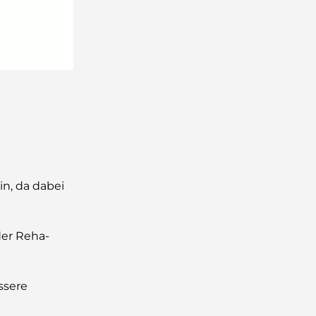
in, da dabei
der Reha-
ssere