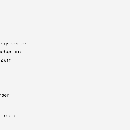
ungsberater
sichert im
tz am
nser
nahmen