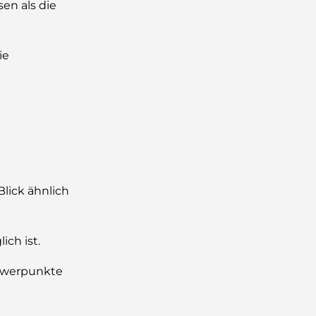
en als die
ie
Blick ähnlich
ich ist.
chwerpunkte