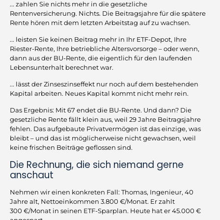
... zahlen Sie nichts mehr in die gesetzliche
Rentenversicherung. Nichts. Die Beitragsjahre für die spätere
Rente hören mit dem letzten Arbeitstag auf zu wachsen.
... leisten Sie keinen Beitrag mehr in Ihr ETF-Depot, Ihre
Riester-Rente, Ihre betriebliche Altersvorsorge – oder wenn,
dann aus der BU-Rente, die eigentlich für den laufenden
Lebensunterhalt berechnet war.
... lässt der Zinseszinseffekt nur noch auf dem bestehenden
Kapital arbeiten. Neues Kapital kommt nicht mehr rein.
Das Ergebnis: Mit 67 endet die BU-Rente. Und dann? Die
gesetzliche Rente fällt klein aus, weil 29 Jahre Beitragsjahre
fehlen. Das aufgebaute Privatvermögen ist das einzige, was
bleibt – und das ist möglicherweise nicht gewachsen, weil
keine frischen Beiträge geflossen sind.
Die Rechnung, die sich niemand gerne
anschaut
Nehmen wir einen konkreten Fall: Thomas, Ingenieur, 40
Jahre alt, Nettoeinkommen 3.800 €/Monat. Er zahlt
300 €/Monat in seinen ETF-Sparplan. Heute hat er 45.000 €