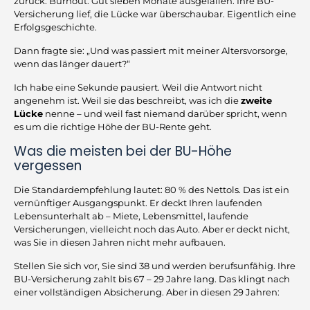
zurück. Burnout. Gut sieben Monate ausgefallen. Ihre BU-
Versicherung lief, die Lücke war überschaubar. Eigentlich eine
Erfolgsgeschichte.
Dann fragte sie: „Und was passiert mit meiner Altersvorsorge,
wenn das länger dauert?“
Ich habe eine Sekunde pausiert. Weil die Antwort nicht
angenehm ist. Weil sie das beschreibt, was ich die
zweite
Lücke
nenne – und weil fast niemand darüber spricht, wenn
es um die richtige Höhe der BU-Rente geht.
Was die meisten bei der BU-Höhe
vergessen
Die Standardempfehlung lautet: 80 % des Nettols. Das ist ein
vernünftiger Ausgangspunkt. Er deckt Ihren laufenden
Lebensunterhalt ab – Miete, Lebensmittel, laufende
Versicherungen, vielleicht noch das Auto. Aber er deckt nicht,
was Sie in diesen Jahren nicht mehr aufbauen.
Stellen Sie sich vor, Sie sind 38 und werden berufsunfähig. Ihre
BU-Versicherung zahlt bis 67 – 29 Jahre lang. Das klingt nach
einer vollständigen Absicherung. Aber in diesen 29 Jahren: