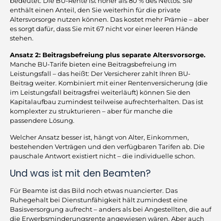
bedeutet: Die BU-Rente ist höher als 80 % des Nettos. Sie
enthält einen Anteil, den Sie weiterhin für die private
Altersvorsorge nutzen können. Das kostet mehr Prämie – aber
es sorgt dafür, dass Sie mit 67 nicht vor einer leeren Hände
stehen.
Ansatz 2: Beitragsbefreiung plus separate Altersvorsorge.
Manche BU-Tarife bieten eine Beitragsbefreiung im
Leistungsfall – das heißt: Der Versicherer zahlt Ihren BU-
Beitrag weiter. Kombiniert mit einer Rentenversicherung (die
im Leistungsfall beitragsfrei weiterläuft) können Sie den
Kapitalaufbau zumindest teilweise aufrechterhalten. Das ist
komplexter zu strukturieren – aber für manche die
passendere Lösung.
Welcher Ansatz besser ist, hängt von Alter, Einkommen,
bestehenden Verträgen und den verfügbaren Tarifen ab. Die
pauschale Antwort existiert nicht – die individuelle schon.
Und was ist mit den Beamten?
Für Beamte ist das Bild noch etwas nuancierter. Das
Ruhegehalt bei Dienstunfähigkeit hält zumindest eine
Basisversorgung aufrecht – anders als bei Angestellten, die auf
die Erwerbsminderungsrente angewiesen wären. Aber auch