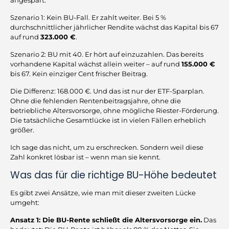
angespart.
Szenario 1: Kein BU-Fall. Er zahlt weiter. Bei 5 %
durchschnittlicher jährlicher Rendite wächst das Kapital bis 67
auf rund
323.000 €
.
Szenario 2: BU mit 40. Er hört auf einzuzahlen. Das bereits
vorhandene Kapital wächst allein weiter – auf rund
155.000 €
bis 67. Kein einziger Cent frischer Beitrag.
Die Differenz: 168.000 €. Und das ist nur der ETF-Sparplan.
Ohne die fehlenden Rentenbeitragsjahre, ohne die
betriebliche Altersvorsorge, ohne mögliche Riester-Förderung.
Die tatsächliche Gesamtlücke ist in vielen Fällen erheblich
größer.
Ich sage das nicht, um zu erschrecken. Sondern weil diese
Zahl konkret lösbar ist – wenn man sie kennt.
Was das für die richtige BU-Höhe bedeutet
Es gibt zwei Ansätze, wie man mit dieser zweiten Lücke
umgeht:
Ansatz 1: Die BU-Rente schließt die Altersvorsorge ein.
Das