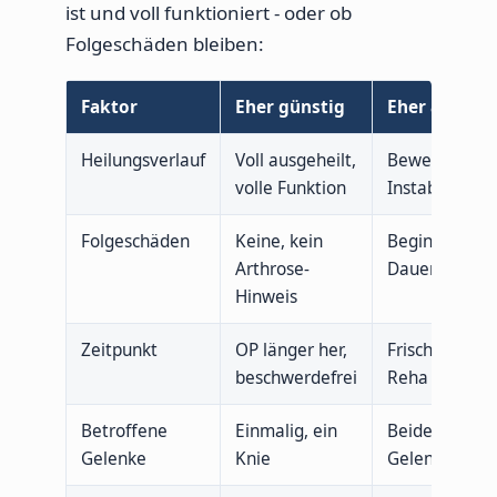
ist und voll funktioniert - oder ob
Folgeschäden bleiben:
Faktor
Eher günstig
Eher anspruc
Heilungsverlauf
Voll ausgeheilt,
Bewegungsei
volle Funktion
Instabilität
Folgeschäden
Keine, kein
Beginnende A
Arthrose-
Dauerbeschw
Hinweis
Zeitpunkt
OP länger her,
Frisch operier
beschwerdefrei
Reha
Betroffene
Einmalig, ein
Beide Knie, 
Gelenke
Knie
Gelenke