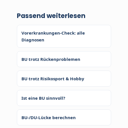
0 €. Tool, Erstgespräch und
gespeicherte Ablehnung zu
anonyme Voranfrage sind
Passend weiterlesen
riskieren.
kostenlos. Ihre Beiträge bleiben
identisch zum Direktabschluss, da
Vorerkrankungen-Check: alle
die Courtage der Versicherer zahlt.
Diagnosen
Unsere Berater arbeiten auf
Festgehalt.
BU trotz Rückenproblemen
BU trotz Risikosport & Hobby
Ist eine BU sinnvoll?
BU-/DU-Lücke berechnen