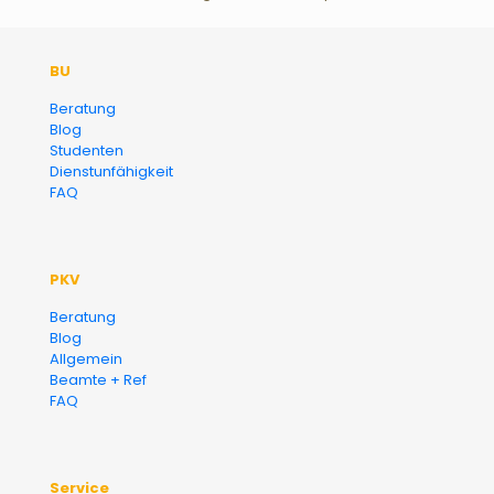
Der Fairsicherungsladen GmbH
BU
Versicherungsmakler und
Beratung
Blog
Finanzberater Karlsruhe
Studenten
Dienstunfähigkeit
FAQ
PKV
Beratung
Blog
Allgemein
Beamte + Ref
FAQ
Service