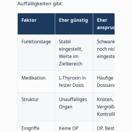
Auffälligkeiten gibt:
Faktor
Eher günstig
Eher
anspruchsvoll
Funktionslage
Stabil
Schwankend,
eingestellt,
noch nicht
Werte im
eingestellt
Zielbereich
Medikation
L-Thyroxin in
Häufige
fester Dosis
Dosisänderunge
Struktur
Unauffälliges
Knoten,
Organ
Vergrößerung,
Kontrollbedarf
Eingriffe
Keine OP
OP, Bestrahlung,