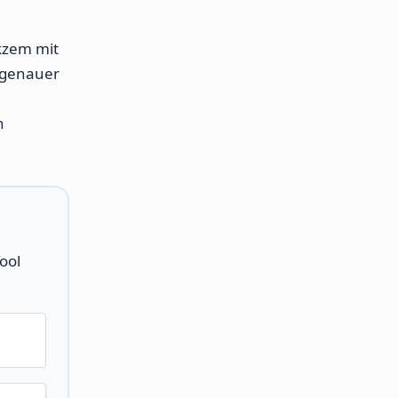
kzem mit
 genauer
n
ool