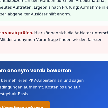
 Kontaktekzem an den Händen durch ein Arbeitsmaterial,
rneutes Auftreten. Ergebnis nach Prüfung: Aufnahme in
ter, abgeheilter Auslöser hilft enorm.
n vorab prüfen.
Hier können sich die Anbieter untersc
Mit der anonymen Voranfrage finden wir den fairsten
kzem anonym vorab bewerten
 bei mehreren PKV-Anbietern an und sagen
Bedingungen aufnimmt. Kostenlos und auf
estgehalt-Basis.
 Voranfrage anfragen