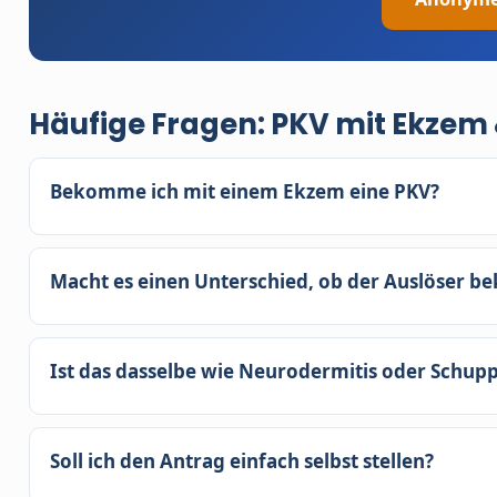
Häufige Fragen: PKV mit Ekzem
Bekomme ich mit einem Ekzem eine PKV?
Meist ja. Ein einmaliges, abgeheiltes Kontaktekze
Ekzeme werden genauer geprüft, sind aber meist v
Macht es einen Unterschied, ob der Auslöser be
Anbieter.
Ja, deutlich. Ein bekannter, vermeidbarer Auslöser 
Unklare oder wechselnde Auslöser werden genaue
Ist das dasselbe wie Neurodermitis oder Schup
Nein. Neurodermitis und Schuppenflechte sind e
dazu haben wir separate Seiten. Ein einfaches Ko
Soll ich den Antrag einfach selbst stellen?