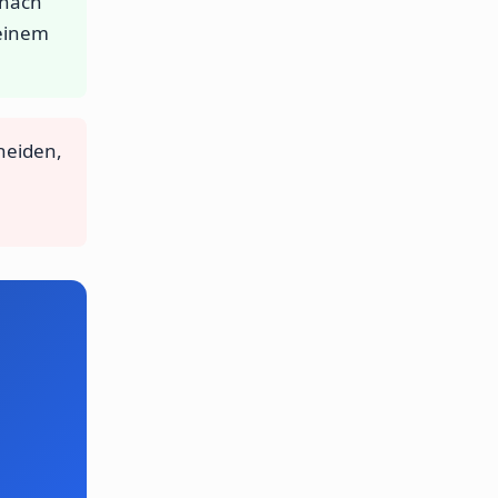
 nach
 einem
heiden,