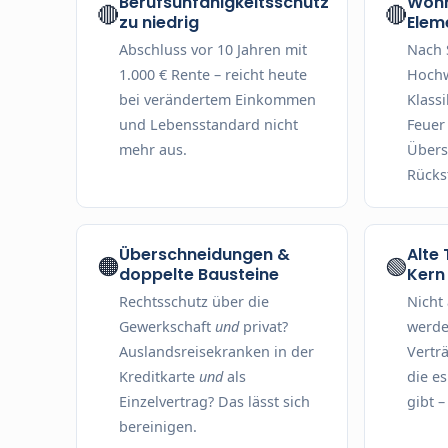
Berufsunfähigkeitsschutz
Woh
🔴
🔴
zu niedrig
Elem
Abschluss vor 10 Jahren mit
Nach 
1.000 € Rente – reicht heute
Hochw
bei verändertem Einkommen
Klassi
und Lebensstandard nicht
Feuer
mehr aus.
Über
Rücks
Überschneidungen &
Alte
🟠
🟢
doppelte Bausteine
Kern
Rechtsschutz über die
Nicht
Gewerkschaft
und
privat?
werde
Auslandsreisekranken in der
Vertr
Kreditkarte
und
als
die e
Einzelvertrag? Das lässt sich
gibt –
bereinigen.