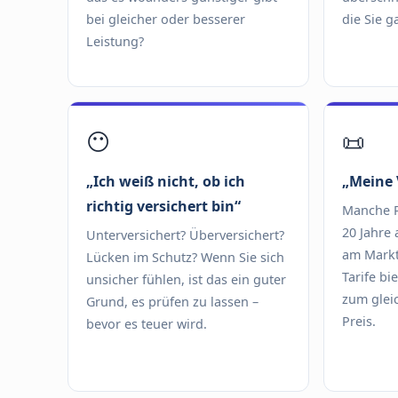
bei gleicher oder besserer
die Sie g
Leistung?
😶
📜
„Ich weiß nicht, ob ich
„Meine 
richtig versichert bin“
Manche P
20 Jahre a
Unterversichert? Überversichert?
am Markt
Lücken im Schutz? Wenn Sie sich
Tarife bi
unsicher fühlen, ist das ein guter
zum glei
Grund, es prüfen zu lassen –
Preis.
bevor es teuer wird.