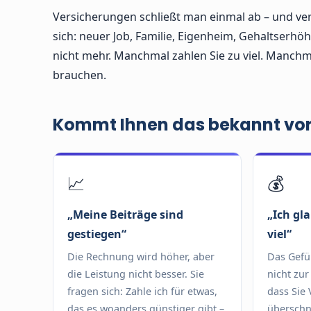
Versicherungen schließt man einmal ab – und verg
sich: neuer Job, Familie, Eigenheim, Gehaltserhöh
nicht mehr. Manchmal zahlen Sie zu viel. Manchm
brauchen.
Kommt Ihnen das bekannt vo
📈
💰
„Meine Beiträge sind
„Ich gla
gestiegen“
viel“
Die Rechnung wird höher, aber
Das Gefüh
die Leistung nicht besser. Sie
nicht zur
fragen sich: Zahle ich für etwas,
dass Sie 
das es woanders günstiger gibt –
überschn