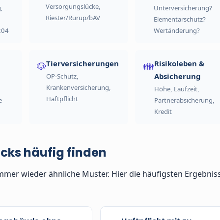
Versorgungslücke,
,
Unterversicherung?
Riester/Rürup/bAV
Elementarschutz?
204
Wertänderung?
Tierversicherungen
Risikoleben &
🐶
👪
Absicherung
OP-Schutz,
Krankenversicherung,
Höhe, Laufzeit,
Haftpflicht
e
Partnerabsicherung,
Kredit
cks häufig finden
mmer wieder ähnliche Muster. Hier die häufigsten Ergebnis