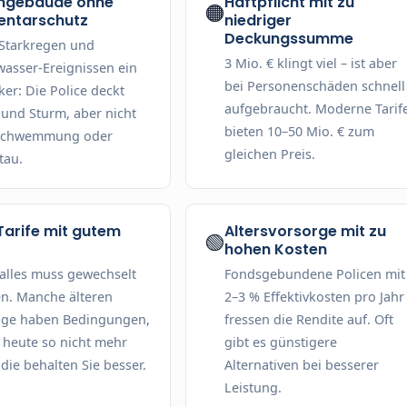
ngebäude ohne
Haftpflicht mit zu
🟠
entarschutz
niedriger
Deckungssumme
Starkregen und
3 Mio. € klingt viel – ist aber
asser-Ereignissen ein
bei Personenschäden schnell
ker: Die Police deckt
aufgebraucht. Moderne Tarif
 und Sturm, aber nicht
bieten 10–50 Mio. € zum
schwemmung oder
gleichen Preis.
tau.
 Tarife mit gutem
Altersvorsorge mit zu
🟢
hohen Kosten
 alles muss gewechselt
Fondsgebundene Policen mit
n. Manche älteren
2–3 % Effektivkosten pro Jahr
äge haben Bedingungen,
fressen die Rendite auf. Oft
s heute so nicht mehr
gibt es günstigere
 die behalten Sie besser.
Alternativen bei besserer
Leistung.