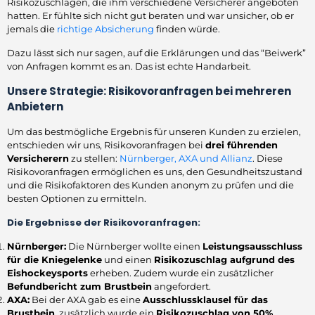
Risikozuschlägen, die ihm verschiedene Versicherer angeboten
hatten. Er fühlte sich nicht gut beraten und war unsicher, ob er
jemals die
richtige Absicherung
finden würde.
Dazu lässt sich nur sagen, auf die Erklärungen und das “Beiwerk”
von Anfragen kommt es an. Das ist echte Handarbeit.
Unsere Strategie: Risikovoranfragen bei mehreren
Anbietern
Um das bestmögliche Ergebnis für unseren Kunden zu erzielen,
entschieden wir uns, Risikovoranfragen bei
drei führenden
Versicherern
zu stellen:
Nürnberger, AXA und Allianz
. Diese
Risikovoranfragen ermöglichen es uns, den Gesundheitszustand
und die Risikofaktoren des Kunden anonym zu prüfen und die
besten Optionen zu ermitteln.
Die Ergebnisse der Risikovoranfragen:
Nürnberger:
Die Nürnberger wollte einen
Leistungsausschluss
für die Kniegelenke
und einen
Risikozuschlag aufgrund des
Eishockeysports
erheben. Zudem wurde ein zusätzlicher
Befundbericht zum Brustbein
angefordert.
AXA:
Bei der AXA gab es eine
Ausschlussklausel für das
Brustbein
, zusätzlich wurde ein
Risikozuschlag von 50%