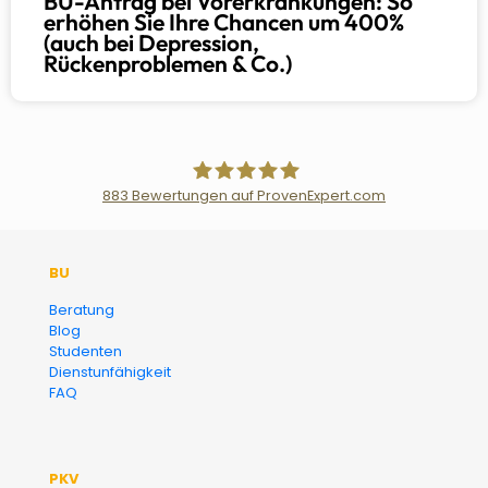
BU-Antrag bei Vorerkrankungen: So
erhöhen Sie Ihre Chancen um 400%
(auch bei Depression,
Rückenproblemen & Co.)
883
Bewertungen auf ProvenExpert.com
Der Fairsicherungsladen GmbH
BU
Versicherungsmakler und
Beratung
Blog
Finanzberater Karlsruhe
Studenten
Dienstunfähigkeit
FAQ
PKV