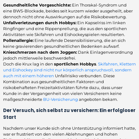
Gesundheitliche Vorgeschichte:
Ein Thorakal-Syndrom und
eine BWS-Blockade, beides seit kurzem wieder ausgeheilt, aber
dennoch nicht ohne Auswirkungen auf die Risikobewertung.
Unfallverletzungen durch Hobbys:
Ein Kapselriss im linken
Ringfinger und eine Rippenprellung, die aus den sportlichen
Aktivitäten wie Skifahren und Eishockeyspielen resultierten.
Pollenallergie:
Eine laufende Desensibilisierung, die an sich
keine gravierenden gesundheitlichen Bedenken aufwarf.
Knieschmerzen nach dem Joggen:
Dank Einlagenverordnung
jedoch mittlerweile beschwerdefrei.
Doch die Krux lag in den
sportlichen Hobbys
.
Skifahren, Klettern
und Eishockey sind nicht nur körperlich anspruchsvoll, sondern
auch mit einem höheren
Unfallrisiko verbunden. Diese
Kombination aus gesundheitlichen Faktoren und
risikobehafteten Freizeitaktivitäten führte dazu, dass unser
Kunde in der Vergangenheit von vielen Versicherern keine
maßgeschneiderte
BU-Versicherung
angeboten bekam.
Der Versuch, sich selbst zu versichern: Ein erfolgloser
Start
Nachdem unser Kunde sich ohne Unterstützung informiert hatte,
war er frustriert von den vielen Ablehnungen und hohen