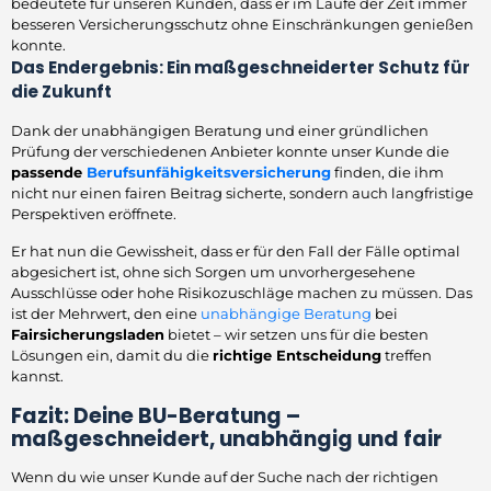
bedeutete für unseren Kunden, dass er im Laufe der Zeit immer
besseren Versicherungsschutz ohne Einschränkungen genießen
konnte.
Das Endergebnis: Ein maßgeschneiderter Schutz für
die Zukunft
Dank der unabhängigen Beratung und einer gründlichen
Prüfung der verschiedenen Anbieter konnte unser Kunde die
passende
Berufsunfähigkeitsversicherung
finden, die ihm
nicht nur einen fairen Beitrag sicherte, sondern auch langfristige
Perspektiven eröffnete.
Er hat nun die Gewissheit, dass er für den Fall der Fälle optimal
abgesichert ist, ohne sich Sorgen um unvorhergesehene
Ausschlüsse oder hohe Risikozuschläge machen zu müssen. Das
ist der Mehrwert, den eine
unabhängige Beratung
bei
Fairsicherungsladen
bietet – wir setzen uns für die besten
Lösungen ein, damit du die
richtige Entscheidung
treffen
kannst.
Fazit: Deine BU-Beratung –
maßgeschneidert, unabhängig und fair
Wenn du wie unser Kunde auf der Suche nach der richtigen