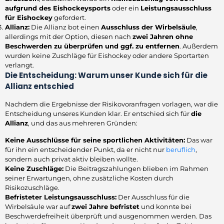
aufgrund des Eishockeysports
oder ein
Leistungsausschluss
für Eishockey
gefordert.
Allianz:
Die Allianz bot einen
Ausschluss der Wirbelsäule
,
allerdings mit der Option, diesen nach
zwei Jahren ohne
Beschwerden zu überprüfen und ggf. zu entfernen
. Außerdem
wurden keine Zuschläge für Eishockey oder andere Sportarten
verlangt.
Die Entscheidung: Warum unser Kunde sich für die
Allianz entschied
Nachdem die Ergebnisse der Risikovoranfragen vorlagen, war die
Entscheidung unseres Kunden klar. Er entschied sich für
die
Allianz
, und das aus mehreren Gründen:
Keine Ausschlüsse für seine sportlichen Aktivitäten:
Das war
für ihn ein entscheidender Punkt, da er nicht nur
beruflich
,
sondern auch privat aktiv bleiben wollte.
Keine Zuschläge:
Die Beitragszahlungen blieben im Rahmen
seiner Erwartungen, ohne zusätzliche Kosten durch
Risikozuschläge.
Befristeter Leistungsausschluss:
Der Ausschluss für die
Wirbelsäule war auf
zwei Jahre befristet
und konnte bei
Beschwerdefreiheit überprüft und ausgenommen werden. Das