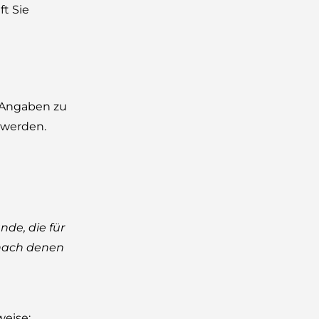
ft Sie
e Angaben zu
 werden.
de, die für
 nach denen
weise: