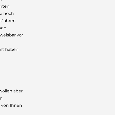
chten
ie hoch
i Jahren
sen
weisbar vor
hlt haben
wollen aber
in
 von Ihnen