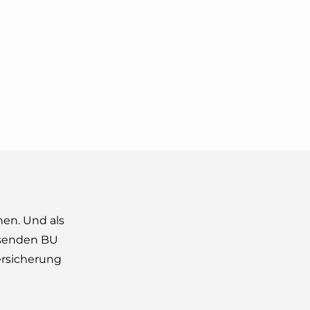
nen. Und als
ssenden BU
ersicherung