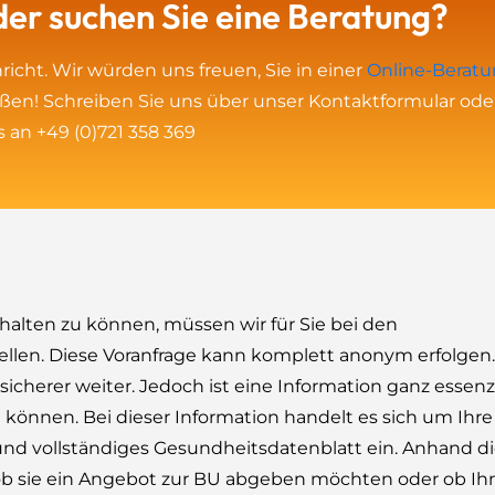
er suchen Sie eine Beratung?
icht. Wir würden uns freuen, Sie in einer
Online-Berat
ßen! Schreiben Sie uns über unser Kontaktformular ode
s an +49 (0)721 358 369
halten zu können, müssen wir für Sie bei den
tellen. Diese Voranfrage kann komplett anonym erfolgen.
icherer weiter. Jedoch ist eine Information ganz essenz
können. Bei dieser Information handelt es sich um Ihre
 und vollständiges Gesundheitsdatenblatt ein. Anhand d
 ob sie ein Angebot zur BU abgeben möchten oder ob Ih