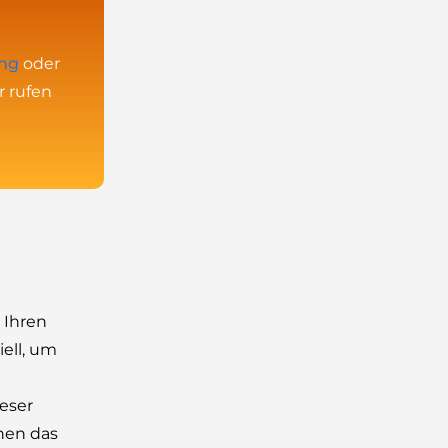
ung
oder
r rufen
 Ihren
iell, um
ieser
nen das