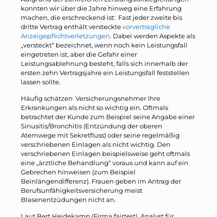
konnten wir über die Jahre hinweg eine Erfahrung
machen, die erschreckend ist: Fast jeder zweite bis
dritte Vertrag enthält versteckte
vorvertragliche
Anzeigepflichtverletzungen
. Dabei werden Aspekte als
„versteckt“ bezeichnet, wenn noch kein Leistungsfall
eingetreten ist, aber die Gefahr einer
Leistungsablehnung besteht, falls sich innerhalb der
ersten zehn Vertragsjahre ein Leistungsfall feststellen
lassen sollte.
Häufig schätzen Versicherungsnehmer Ihre
Erkrankungen als nicht so wichtig ein. Oftmals
betrachtet der Kunde zum Beispiel seine Angabe einer
Sinusitis/Bronchitis (Entzündung der oberen
Atemwege mit Sekretfluss) oder seine regelmäßig
verschriebenen Einlagen als nicht wichtig. Den
verschriebenen Einlagen beispielsweise geht oftmals
eine „ärztliche Behandlung“ voraus und kann auf ein
Gebrechen hinweisen (zum Beispiel
Beinlängendifferenz). Frauen geben im Antrag der
Berufsunfähigkeitsversicherung meist
Blasenentzüdungen nicht an.
Laut Bert Heidekamp (Firma fairtest), Analyst für