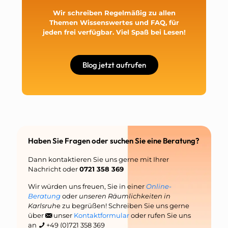
Wir schreiben Regelmäßig zu allen
Themen Wissenswertes und FAQ, für
jeden frei verfügbar. Viel Spaß bei Lesen!
Blog jetzt aufrufen
Haben Sie Fragen oder suchen Sie eine Beratung?
Dann kontaktieren Sie uns gerne mit Ihrer
Nachricht oder
0721 358 369
Wir würden uns freuen, Sie in einer
Online-
Beratung
oder
unseren Räumlichkeiten in
Karlsruh
e zu begrüßen! Schreiben Sie uns gerne
über
unser
Kontaktformular
oder rufen Sie uns
an
+49 (0)721 358 369