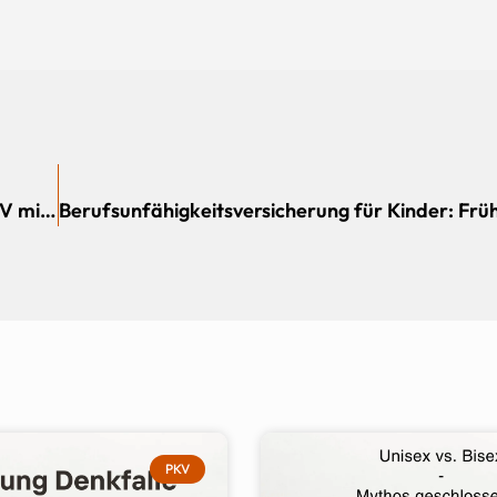
Kindernachversicherung-Kinder ab Geburt in PKV mitversichern
PKV