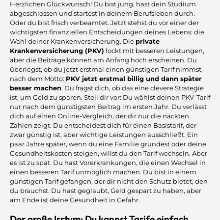
Herzlichen Glückwunsch! Du bist jung, hast dein Studium
abgeschlossen und startest in deinem Berufsleben durch.
Oder du bist frisch verbeamtet. Jetzt stehst du vor einer der
wichtigsten finanziellen Entscheidungen deines Lebens: die
Wahl deiner Krankenversicherung. Die
private
Krankenversicherung (PKV)
lockt mit besseren Leistungen,
aber die Beiträge können am Anfang hoch erscheinen. Du
überlegst, ob du jetzt erstmal einen günstigen Tarif nimmst,
nach dem Motto:
PKV jetzt erstmal billig und dann später
besser machen
. Du fragst dich, ob das eine clevere Strategie
ist, um Geld zu sparen. Stell dir vor: Du wählst deinen PKV-Tarif
nur nach dem günstigsten Beitrag im ersten Jahr. Du verlässt
dich auf einen Online-Vergleich, der dir nur die nackten
Zahlen zeigt. Du entscheidest dich für einen Basistarif, der
zwar günstig ist, aber wichtige Leistungen ausschließt. Ein
paar Jahre später, wenn du eine Familie gründest oder deine
Gesundheitskosten steigen, willst du den Tarif wechseln. Aber
es ist zu spät. Du hast Vorerkrankungen, die einen Wechsel in
einen besseren Tarif unmöglich machen. Du bist in einem
günstigen Tarif gefangen, der dir nicht den Schutz bietet, den
du brauchst. Du hast geglaubt, Geld gespart zu haben, aber
am Ende ist deine Gesundheit in Gefahr.
Der große Irrtum: Du kannst Tarife einfach