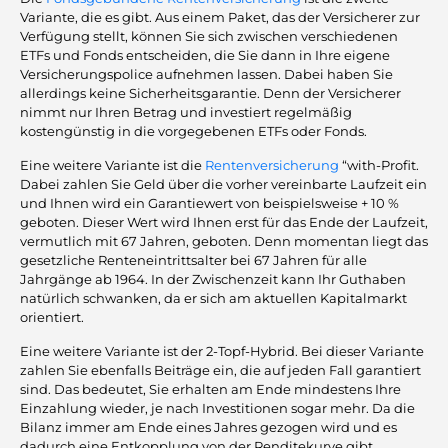
Variante, die es gibt. Aus einem Paket, das der Versicherer zur
Verfügung stellt, können Sie sich zwischen verschiedenen
ETFs und Fonds entscheiden, die Sie dann in Ihre eigene
Versicherungspolice aufnehmen lassen. Dabei haben Sie
allerdings keine Sicherheitsgarantie. Denn der Versicherer
nimmt nur Ihren Betrag und investiert regelmäßig
kostengünstig in die vorgegebenen ETFs oder Fonds.
Eine weitere Variante ist die
Rentenversicherung
“with-Profit.
Dabei zahlen Sie Geld über die vorher vereinbarte Laufzeit ein
und Ihnen wird ein Garantiewert von beispielsweise + 10 %
geboten. Dieser Wert wird Ihnen erst für das Ende der Laufzeit,
vermutlich mit 67 Jahren, geboten. Denn momentan liegt das
gesetzliche Renteneintrittsalter bei 67 Jahren für alle
Jahrgänge ab 1964. In der Zwischenzeit kann Ihr Guthaben
natürlich schwanken, da er sich am aktuellen Kapitalmarkt
orientiert.
Eine weitere Variante ist der 2-Topf-Hybrid. Bei dieser Variante
zahlen Sie ebenfalls Beiträge ein, die auf jeden Fall garantiert
sind. Das bedeutet, Sie erhalten am Ende mindestens Ihre
Einzahlung wieder, je nach Investitionen sogar mehr. Da die
Bilanz immer am Ende eines Jahres gezogen wird und es
dadurch eine Entkopplung von der Renditekurve gibt,