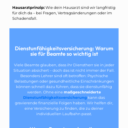
Hausarztprinzip:
Wie dein Hausarzt sind wir langfristig
für dich da – bei Fragen, Vertragsänderungen oder im
Schadensfall.
Dienstunfähigkeitsversicherung: Warum
sie für Beamte so wichtig ist
Viele Beamte glauben, dass ihr Dienstherr sie in jeder
Situation absichert – doch das ist nicht immer der Fall.
Besonders Lehrer sind oft betroffen: Psychische
Belastungen oder gesundheitliche Einschränkungen
können schnell dazu führen, dass sie dienstunfähig
werden. Ohne eine
maßgeschneiderte
Dienstunfähigkeitsversicherung
kann das
gravierende finanzielle Folgen haben. Wir helfen dir,
eine Versicherung zu finden, die zu deiner
individuellen Laufbahn passt.