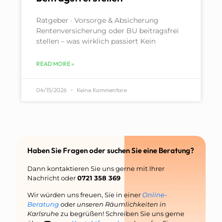
Ratgeber · Vorsorge & Absicherung
Rentenversicherung oder BU beitragsfrei
stellen – was wirklich passiert Kein
READ MORE »
04/15/2026
Keine Kommentare
Haben Sie Fragen oder suchen Sie eine Beratung?
Dann kontaktieren Sie uns gerne mit Ihrer
Nachricht oder
0721 358 369
Wir würden uns freuen, Sie in einer
Online-
Beratung
oder
unseren Räumlichkeiten in
Karlsruh
e zu begrüßen! Schreiben Sie uns gerne