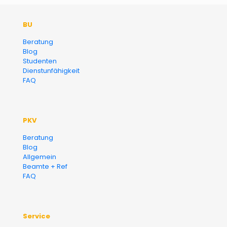
Der Fairsicherungsladen GmbH
BU
Versicherungsmakler und
Beratung
Blog
Finanzberater Karlsruhe
Studenten
Dienstunfähigkeit
FAQ
PKV
Beratung
Blog
Allgemein
Beamte + Ref
FAQ
Service