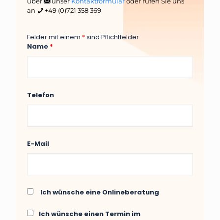
über
unser
Kontaktformular
oder rufen Sie uns
an
+49 (0)721 358 369
Felder mit einem
*
sind Pflichtfelder
Name
*
Telefon
E-Mail
Ich wünsche eine Onlineberatung
Ich wünsche einen Termin im