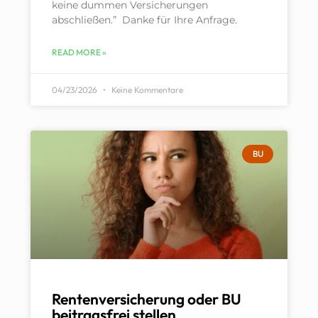
keine dummen Versicherungen
abschließen.” Danke für Ihre Anfrage.
READ MORE »
04/23/2026
Keine Kommentare
BU
Rentenversicherung oder BU
beitragsfrei stellen