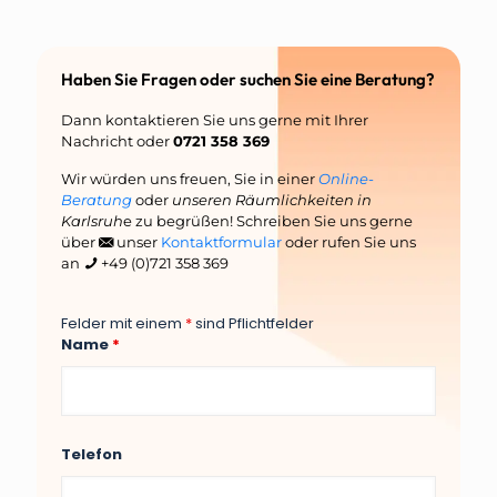
Haben Sie Fragen oder suchen Sie eine Beratung?
Dann kontaktieren Sie uns gerne mit Ihrer
Nachricht oder
0721 358 369
Wir würden uns freuen, Sie in einer
Online-
Beratung
oder
unseren Räumlichkeiten in
Karlsruh
e zu begrüßen! Schreiben Sie uns gerne
über
unser
Kontaktformular
oder rufen Sie uns
an
+49 (0)721 358 369
Felder mit einem
*
sind Pflichtfelder
Name
*
Telefon