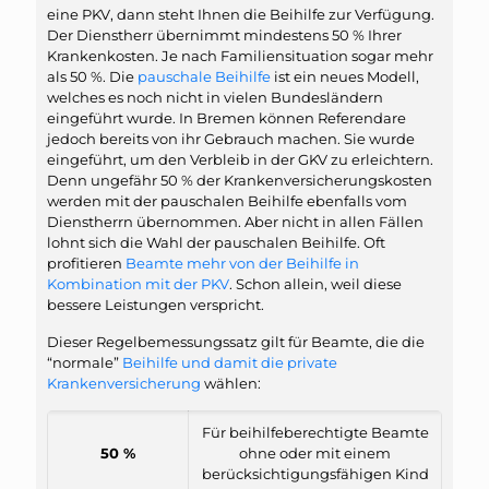
eine PKV, dann steht Ihnen die Beihilfe zur Verfügung.
Der Dienstherr übernimmt mindestens 50 % Ihrer
Krankenkosten. Je nach Familiensituation sogar mehr
als 50 %. Die
pauschale Beihilfe
ist ein neues Modell,
welches es noch nicht in vielen Bundesländern
eingeführt wurde. In Bremen können Referendare
jedoch bereits von ihr Gebrauch machen. Sie wurde
eingeführt, um den Verbleib in der GKV zu erleichtern.
Denn ungefähr 50 % der Krankenversicherungskosten
werden mit der pauschalen Beihilfe ebenfalls vom
Dienstherrn übernommen. Aber nicht in allen Fällen
lohnt sich die Wahl der pauschalen Beihilfe. Oft
profitieren
Beamte mehr von der Beihilfe in
Kombination mit der PKV
. Schon allein, weil diese
bessere Leistungen verspricht.
Dieser Regelbemessungssatz gilt für Beamte, die die
“normale”
Beihilfe und damit die private
Krankenversicherung
wählen:
Für beihilfeberechtigte Beamte
50 %
ohne oder mit einem
berücksichtigungsfähigen Kind