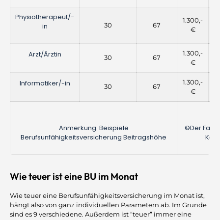
Physiotherapeut/-
1.300,-
30
67
6
in
€
1.300,-
Arzt/Ärztin
30
67
4
€
1.300,-
Informatiker/-in
30
67
4
€
Anmerkung: Beispiele
©Der Fair
Berufsunfähigkeitsversicherung Beitragshöhe
Karl
Wie teuer ist eine BU im Monat
Wie teuer eine Berufsunfähigkeitsversicherung im Monat ist,
hängt also von ganz individuellen Parametern ab. Im Grunde
sind es 9 verschiedene. Außerdem ist “teuer” immer eine