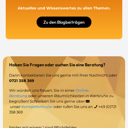
Aktuelles und Wissenswertes zu allen Themen.
Zu den Blogbeiträgen
Haben Sie Fragen oder suchen Sie eine Beratung?
Dann kontaktieren Sie uns gerne mit Ihrer Nachricht oder
0721 358 369
Wir würden uns freuen, Sie in einer
Online-
Beratung
oder
unseren Räumlichkeiten in Karlsruh
e zu
begrüßen! Schreiben Sie uns gerne über
unser
Kontaktformular
oder rufen Sie uns an
+49 (0)721
358 369
Felder mit einem
*
sind Pflichtfelder