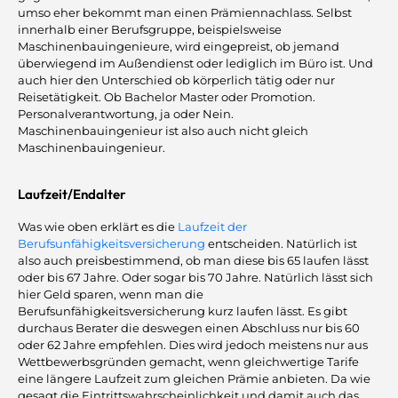
umso eher bekommt man einen Prämiennachlass. Selbst
innerhalb einer Berufsgruppe, beispielsweise
Maschinenbauingenieure, wird eingepreist, ob jemand
überwiegend im Außendienst oder lediglich im Büro ist. Und
auch hier den Unterschied ob körperlich tätig oder nur
Reisetätigkeit. Ob Bachelor Master oder Promotion.
Personalverantwortung, ja oder Nein.
Maschinenbauingenieur ist also auch nicht gleich
Maschinenbauingenieur.
Laufzeit/Endalter
Was wie oben erklärt es die
Laufzeit der
Berufsunfähigkeitsversicherung
entscheiden. Natürlich ist
also auch preisbestimmend, ob man diese bis 65 laufen lässt
oder bis 67 Jahre. Oder sogar bis 70 Jahre. Natürlich lässt sich
hier Geld sparen, wenn man die
Berufsunfähigkeitsversicherung kurz laufen lässt. Es gibt
durchaus Berater die deswegen einen Abschluss nur bis 60
oder 62 Jahre empfehlen. Dies wird jedoch meistens nur aus
Wettbewerbsgründen gemacht, wenn gleichwertige Tarife
eine längere Laufzeit zum gleichen Prämie anbieten. Da wie
gesagt die Eintrittswahrscheinlichkeit und damit auch das