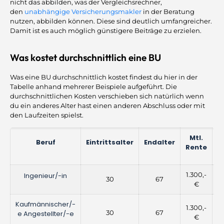
nicht das abbilden, was der Vergleichsrechner,
den
unabhängige Versicherungsmakler
in der Beratung
nutzen, abbilden können. Diese sind deutlich umfangreicher.
Damit ist es auch möglich günstigere Beiträge zu erzielen.
Was kostet durchschnittlich eine BU
Was eine BU durchschnittlich kostet findest du hier in der
Tabelle anhand mehrerer Beispiele aufgeführt. Die
durchschnittlichen Kosten verschieben sich natürlich wenn
du ein anderes Alter hast einen anderen Abschluss oder mit
den Laufzeiten spielst.
Mtl.
Beruf
Eintrittsalter
Endalter
Rente
S
1.300,-
Ingenieur/-in
30
67
4
€
Kaufmännischer/-
1.300,-
30
67
4
e Angestellter/-e
€