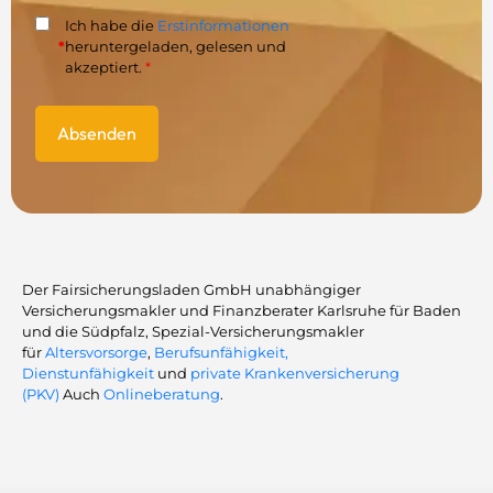
Ich habe die
Erstinformationen
*
heruntergeladen, gelesen und
akzeptiert.
*
Der Fairsicherungsladen GmbH unabhängiger
Versicherungsmakler und Finanzberater Karlsruhe für Baden
und die Südpfalz, Spezial-Versicherungsmakler
für
Altersvorsorge
,
Berufsunfähigkeit,
Dienstunfähigkeit
und
private Krankenversicherung
(PKV)
Auch
Onlineberatung
.