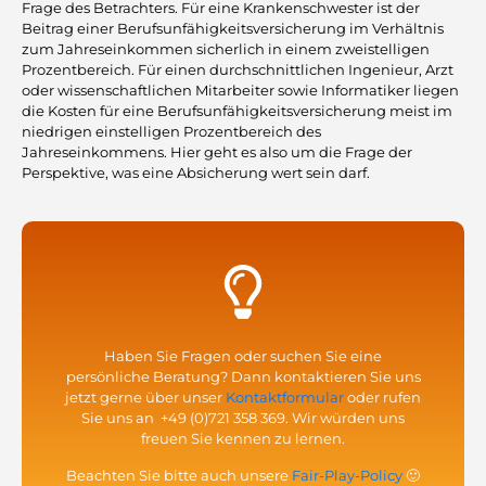
Frage des Betrachters. Für eine Krankenschwester ist der
Beitrag einer Berufsunfähigkeitsversicherung im Verhältnis
zum Jahreseinkommen sicherlich in einem zweistelligen
Prozentbereich. Für einen durchschnittlichen Ingenieur, Arzt
oder wissenschaftlichen Mitarbeiter sowie Informatiker liegen
die Kosten für eine Berufsunfähigkeitsversicherung meist im
niedrigen einstelligen Prozentbereich des
Jahreseinkommens. Hier geht es also um die Frage der
Perspektive, was eine Absicherung wert sein darf.
Haben Sie Fragen oder suchen Sie eine
persönliche Beratung? Dann kontaktieren Sie uns
jetzt gerne über unser
Kontaktformular
oder rufen
Sie uns an
+49 (0)721 358 369
. Wir würden uns
freuen Sie kennen zu lernen.
Beachten Sie bitte auch unsere
Fair-Play-Policy
🙂