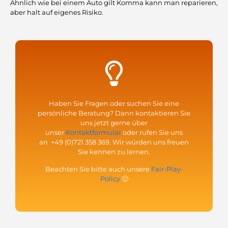
Ähnlich wie bei einem Auto gilt Komma kann man reparieren,
aber halt auf eigenes Risiko.
Haben Sie Fragen oder suchen Sie eine
persönliche Beratung? Dann kontaktieren Sie
uns jetzt gerne über
unser
Kontaktformular
oder rufen Sie uns
an
+49 (0)721 358 369
. Wir würden uns freuen
Sie kennen zu lernen.
Beachten Sie bitte auch unsere
Fair-Play-
Policy
🙂