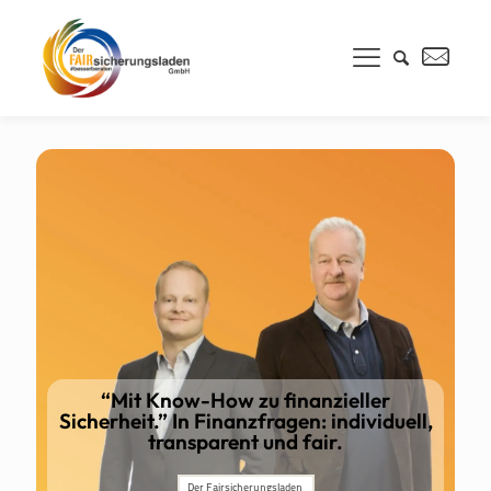
“Mit Know-How zu finanzieller
Sicherheit.” In Finanzfragen: individuell,
transparent und fair.