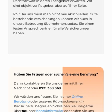
Rechtsanwalt in deren Fachgebiet erwarten. Wir
sind objektiver Ratgeber, aber auf Ihrer Seite.
P.S.: Bei uns muss man nicht neu abschließen. Gute
bestehende Versicherungen können wir auch in
unsere Betreuung übernehmen, sodass Sie einen
festen Ansprechpartner für alle Versicherungen
haben.
Haben Sie Fragen oder suchen Sie eine Beratung?
Dann kontaktieren Sie uns gerne mit Ihrer
Nachricht oder
0721 358 369
Wir würden uns freuen, Sie in einer
Online-
Beratung
oder
unseren Räumlichkeiten in
Karlsruh
e zu begrüßen! Schreiben Sie uns gerne
über
unser
Kontaktformular
oder rufen Sie uns