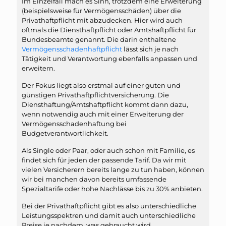
Im Einzelfall mach es Sinn, trotzdem eine Erweiterung
(beispielsweise für Vermögensschäden) über die
Privathaftpflicht mit abzudecken. Hier wird auch
oftmals die Diensthaftpflicht oder Amtshaftpflicht für
Bundesbeamte genannt. Die darin enthaltene
Vermögensschadenhaftpflicht
lässt sich je nach
Tätigkeit und Verantwortung ebenfalls anpassen und
erweitern.
Der Fokus liegt also erstmal auf einer guten und
günstigen Privathaftpflichtversicherung. Die
Diensthaftung/Amtshaftpflicht kommt dann dazu,
wenn notwendig auch mit einer Erweiterung der
Vermögensschadenhaftung bei
Budgetverantwortlichkeit.
Als Single oder Paar, oder auch schon mit Familie, es
findet sich für jeden der passende Tarif. Da wir mit
vielen Versicherern bereits lange zu tun haben, können
wir bei manchen davon bereits umfassende
Spezialtarife oder hohe Nachlässe bis zu 30% anbieten.
Bei der Privathaftpflicht gibt es also unterschiedliche
Leistungsspektren und damit auch unterschiedliche
Preise je nachdem, was gebraucht wird.