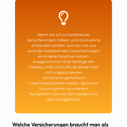
Wenn Sie schon bestehende
Versicherungen haben und ins Ausland
entsendet werden, können Sie uns
auch bei bestehenden Versicherungen
als Ansprechpartner nutzen.
Ausgenommen sind Verträge der
Debeka, HUK und LVM, da diese nicht
mit ungebundenen
Versicherungsmaklern
zusammenarbeiten wollen. Sprechen
Sie uns gerne via unserem
Kontaktformular an. Wir melden uns
dann umgehend.
Welche Versicherungen braucht man als