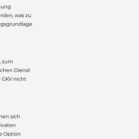
igung
rden, was zu
ragsgrundlage
, zum
ichen Dienst
e GKV nicht
nen sich
rivaten
e Option