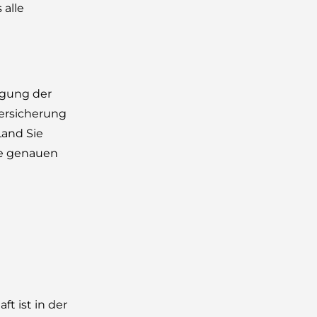
 alle
digung der
versicherung
and Sie
Die genauen
ft ist in der