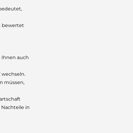
bedeutet,
t bewertet
t Ihnen auch
V wechseln.
ln müssen,
artschaft
 Nachteile in