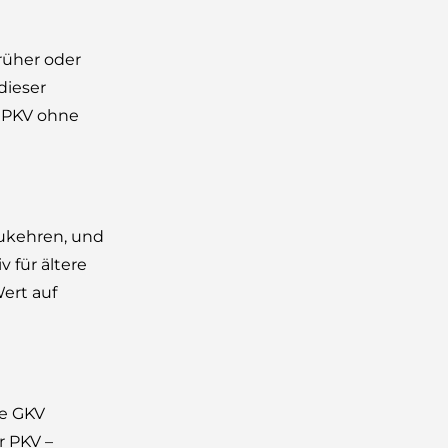
früher oder
dieser
r PKV ohne
zukehren, und
v für ältere
ert auf
ie GKV
r PKV –