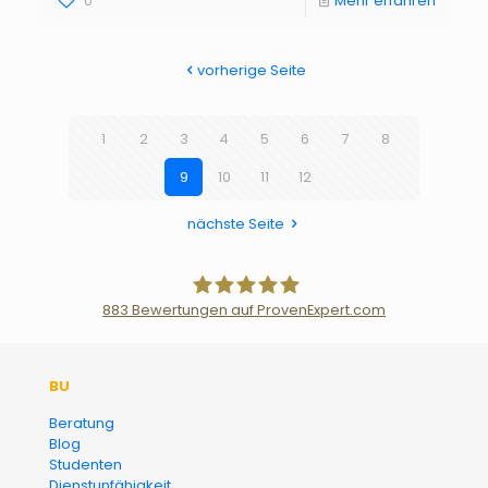
0
Mehr erfahren
vorherige Seite
1
2
3
4
5
6
7
8
9
10
11
12
nächste Seite
883
Bewertungen auf ProvenExpert.com
Der Fairsicherungsladen GmbH
BU
Versicherungsmakler und
Beratung
Blog
Finanzberater Karlsruhe
Studenten
Dienstunfähigkeit