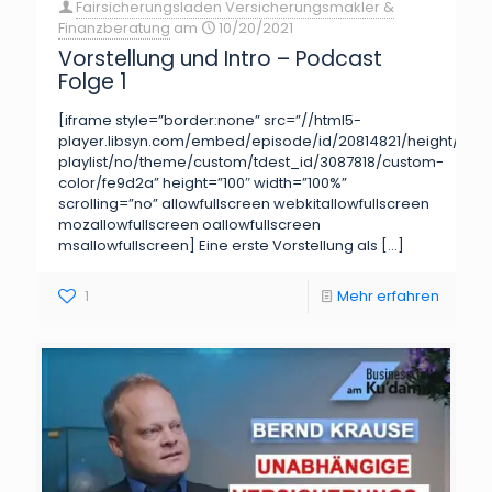
Fairsicherungsladen Versicherungsmakler &
Finanzberatung
am
10/20/2021
Vorstellung und Intro – Podcast
Folge 1
[iframe style=”border:none” src=”//html5-
player.libsyn.com/embed/episode/id/20814821/height/100/
playlist/no/theme/custom/tdest_id/3087818/custom-
color/fe9d2a” height=”100″ width=”100%”
scrolling=”no” allowfullscreen webkitallowfullscreen
mozallowfullscreen oallowfullscreen
msallowfullscreen] Eine erste Vorstellung als
[…]
1
Mehr erfahren