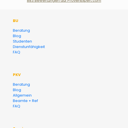
883
Bewertungen auf ProvenExpert.com
Der Fairsicherungsladen GmbH
BU
Versicherungsmakler und
Beratung
Blog
Finanzberater Karlsruhe
Studenten
Dienstunfähigkeit
FAQ
PKV
Beratung
Blog
Allgemein
Beamte + Ref
FAQ