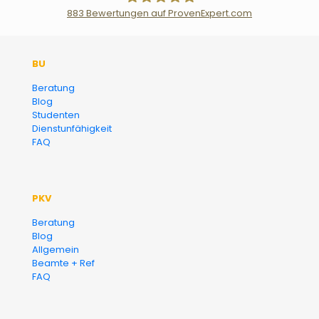
883
Bewertungen auf ProvenExpert.com
Der Fairsicherungsladen GmbH
BU
Versicherungsmakler und
Beratung
Blog
Finanzberater Karlsruhe
Studenten
Dienstunfähigkeit
FAQ
PKV
Beratung
Blog
Allgemein
Beamte + Ref
FAQ