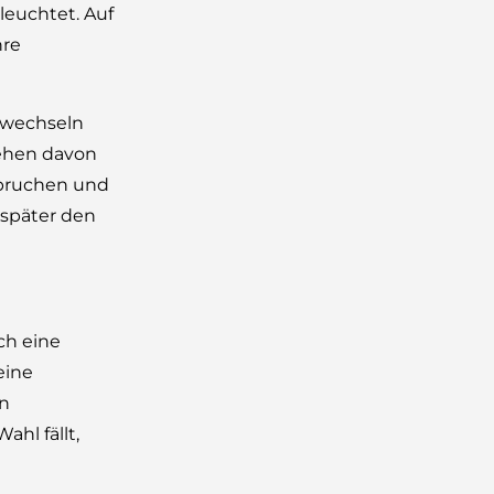
leuchtet. Auf
hre
u wechseln
gehen davon
nspruchen und
 später den
ch eine
eine
en
ahl fällt,