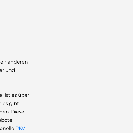
chen anderen
er und
 ist es über
 es gibt
nen. Diese
ebote
ionelle
PKV