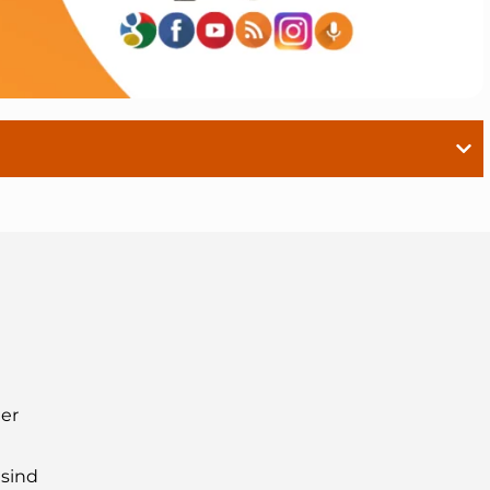
der
 sind