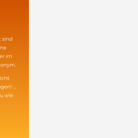
 sind
ine
er im
nonym.
icht
agen! …
u wie