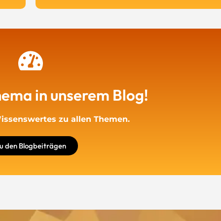
ema in unserem Blog!
issenswertes zu allen Themen.
u den Blogbeiträgen