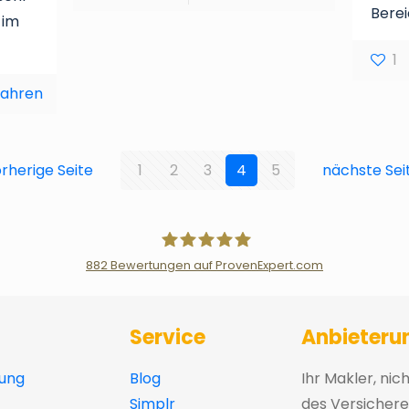
Berei
 im
1
fahren
rherige Seite
1
2
3
4
5
nächste Sei
882
Bewertungen auf ProvenExpert.com
Der Fairsicherungsladen GmbH Ver
Service
Anbieteru
ung
Blog
Ihr Makler, nic
Simplr
des Versichere