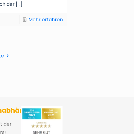
ch der
[…]
Mehr erfahren
te
sicherungsmakler und Finanzberater Karlsruhe
nabhängig
ht der
rs!