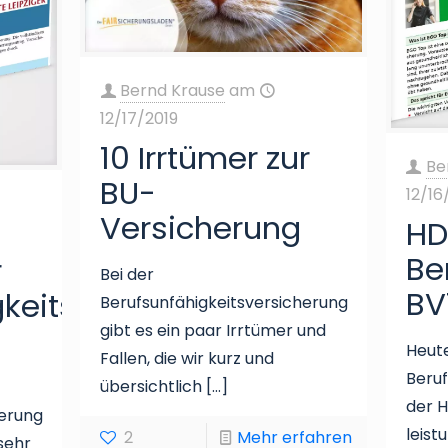
Bernd Krause
am
12/17/2019
10 Irrtümer zur
Be
BU-
12/16
Versicherung
HD
Be
r
Bei der
BV
gkeitsversicherung-
Berufsunfähigkeitsversicherung
gibt es ein paar Irrtümer und
Heute
Fallen, die wir kurz und
Beruf
übersichtlich
[…]
der H
herung
leist
2
Mehr erfahren
sehr