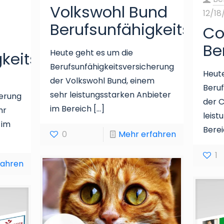
Volkswohl Bund
12/18
Berufsunfähigkeitsver
Co
Be
Heute geht es um die
gkeitsversicherung
Berufsunfähigkeitsversicherung
Heute
der Volkswohl Bund, einem
Beruf
sehr leistungsstarken Anbieter
herung
der C
im Bereich
[…]
hr
leist
 im
Berei
0
Mehr erfahren
1
fahren