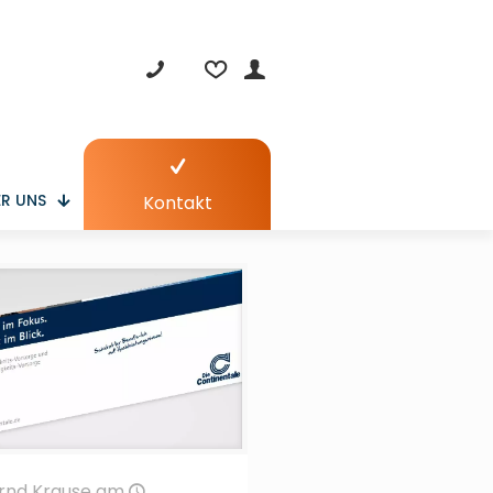
R UNS
Kontakt
rnd Krause
am