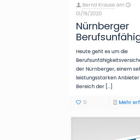
Bernd Krause
am
01/19/2020
Nürnberger
Berufsunfähi
Heute geht es um die
Berufsunfähigkeitsversic
der Nürnberger, einem se
leistungsstarken Anbieter
Bereich der
[…]
0
Mehr er