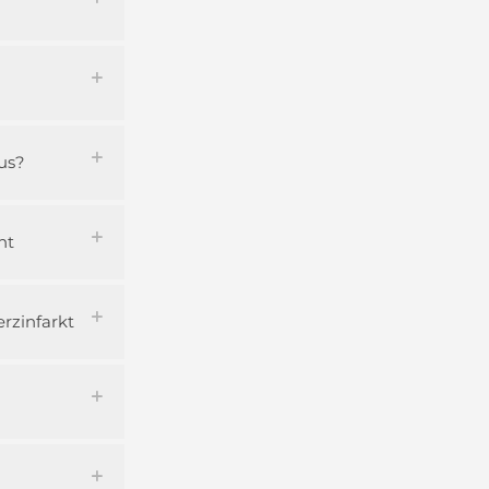
aus?
ht
erzinfarkt