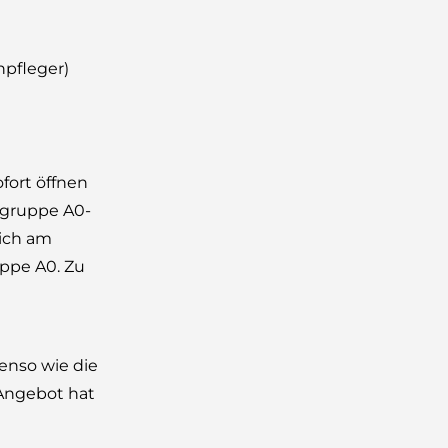
npfleger)
fort öffnen
sgruppe A0-
lich am
uppe A0. Zu
enso wie die
-Angebot hat