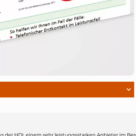
 der HDI, einem sehr leistungsstarken Anbieter im Ber