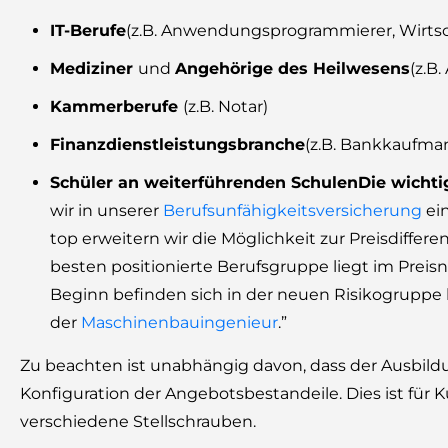
IT-Berufe
(z.B. Anwendungsprogrammierer, Wirtsc
Mediziner
und
Angehörige des Heilwesens
(z.B
Kammerberufe
(z.B. Notar)
Finanzdienstleistungsbranche
(z.B. Bankkaufman
Schüler an weiterführenden Schulen
Die wicht
wir in unserer
Berufsunfähigkeitsversicherung
ei
top erweitern wir die Möglichkeit zur Preisdiffer
besten positionierte Berufsgruppe liegt im Prei
Beginn befinden sich in der neuen Risikogruppe
der
Maschinenbauingenieur
.”
Zu beachten ist unabhängig davon, dass der Ausbild
Konfiguration der Angebotsbestandeile. Dies ist für
verschiedene Stellschrauben.