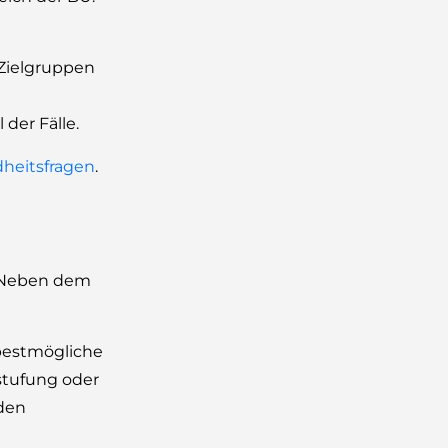
 Zielgruppen
 der Fälle.
heitsfragen
.
. Neben dem
 bestmögliche
stufung oder
nden