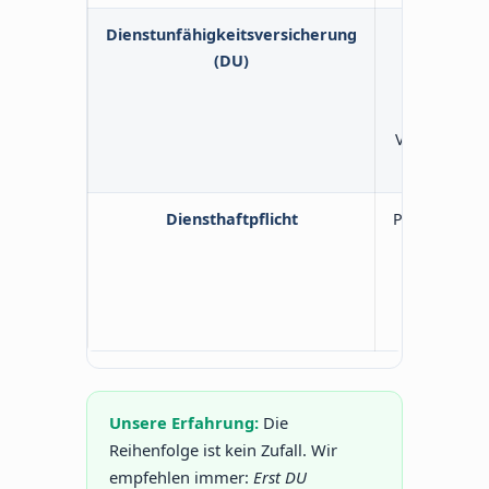
Dienstunfähigkeitsversicherung
Unter 5 Di
(DU)
kein Ruheg
DU. Danac
Bruchteil.
Versicherun
finanziell
Diensthaftpflicht
Persönliche 
Dienstsch
Privatve
Privathaftpf
das n
Unsere Erfahrung:
Die
Reihenfolge ist kein Zufall. Wir
empfehlen immer:
Erst DU