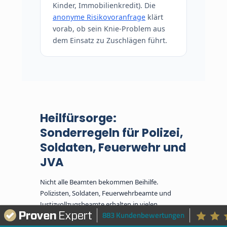
Kinder, Immobilienkredit). Die
anonyme Risikovoranfrage
klärt
vorab, ob sein Knie-Problem aus
dem Einsatz zu Zuschlägen führt.
Heilfürsorge:
Sonderregeln für Polizei,
Soldaten, Feuerwehr und
JVA
Nicht alle Beamten bekommen Beihilfe.
Polizisten, Soldaten, Feuerwehrbeamte und
Justizvollzugsbeamte erhalten in vielen
883 Kundenbewertungen
Bundesländern stattdessen
Heilfürsorge
– eine
Art Vollversorgung, bei der der Dienstherr die