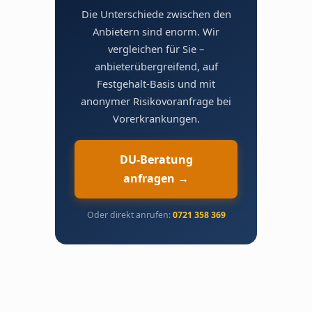
Die Unterschiede zwischen den
Anbietern sind enorm. Wir
vergleichen für Sie –
anbieterübergreifend, auf
Festgehalt-Basis und mit
anonymer Risikovoranfrage bei
Vorerkrankungen.
DU-Beratung
anfragen →
Oder direkt anrufen:
0721 358 369