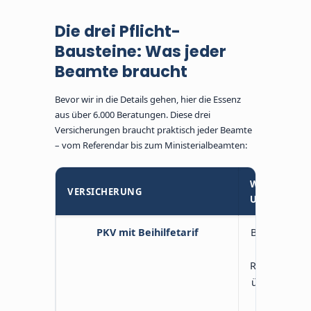
Die drei Pflicht-
Bausteine: Was jeder
Beamte braucht
Bevor wir in die Details gehen, hier die Essenz
aus über 6.000 Beratungen. Diese drei
Versicherungen braucht praktisch jeder Beamte
– vom Referendar bis zum Ministerialbeamten:
WARUM
VERSICHERUNG
UNVERZICH
PKV mit Beihilfetarif
Beihilfe dec
den Rest 
Restkostenv
übernehmen
oft doppelt