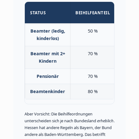
SELBST 
STATUS
BEIHILFEANTEIL
VERSIC
Beamter (ledig,
50 %
50 %
kinderlos)
Beamter mit 2+
70 %
30 %
Kindern
Pensionär
70 %
30 %
Beamtenkinder
80 %
20 %
Aber Vorsicht: Die Beihilfeordnungen
unterscheiden sich je nach Bundesland
erheblich
.
Hessen hat andere Regeln als Bayern, der Bund
andere als Baden-Württemberg. Das betrifft