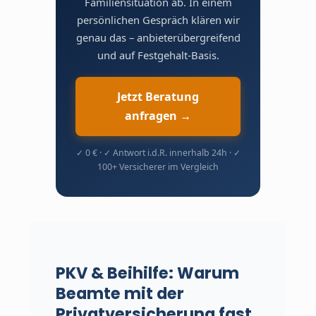
Familiensituation ab. In einem
persönlichen Gespräch klären wir
genau das – anbieterübergreifend
und auf Festgehalt-Basis.
Jetzt Beratung
anfragen →
✓ 0 € · ✓ Antwort i.d.R. innerhalb 24h · ✓
100+ Versicherer im Vergleich
PKV & Beihilfe: Warum
Beamte mit der
Privatversicherung fast