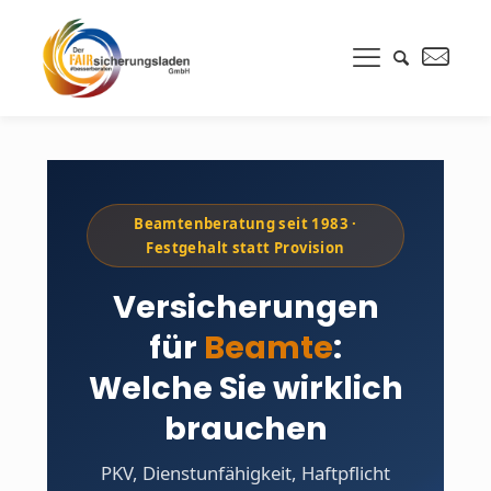
Beamtenberatung seit 1983 ·
Festgehalt statt Provision
Versicherungen
für
Beamte
:
Welche Sie wirklich
brauchen
PKV, Dienstunfähigkeit, Haftpflicht