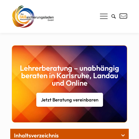
Lehrerberatung – unabhängig
beraten in Karlsruhe, Landau
und Online
Jetzt Beratung vereinbaren
Inhaltsverzeichnis