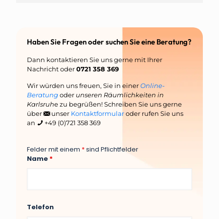
Haben Sie Fragen oder suchen Sie eine Beratung?
Dann kontaktieren Sie uns gerne mit Ihrer
Nachricht oder
0721 358 369
Wir würden uns freuen, Sie in einer
Online-
Beratung
oder
unseren Räumlichkeiten in
Karlsruh
e zu begrüßen! Schreiben Sie uns gerne
über
unser
Kontaktformular
oder rufen Sie uns
an
+49 (0)721 358 369
Felder mit einem
*
sind Pflichtfelder
Name
*
Telefon