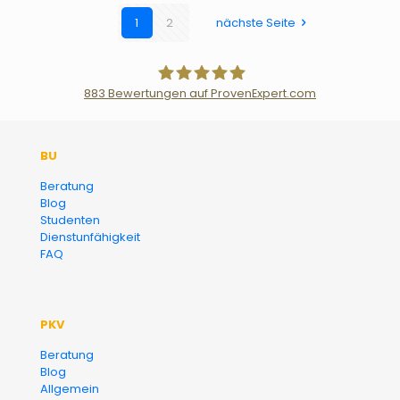
1
2
nächste Seite
883
Bewertungen auf ProvenExpert.com
Der Fairsicherungsladen GmbH
BU
Versicherungsmakler und
Beratung
Blog
Finanzberater Karlsruhe
Studenten
Dienstunfähigkeit
FAQ
PKV
Beratung
Blog
Allgemein